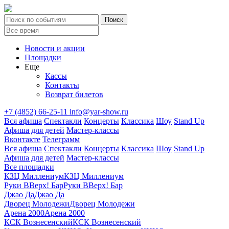
Новости и акции
Площадки
Еще
Кассы
Контакты
Возврат билетов
+7 (4852) 66-25-11
info@yar-show.ru
Вся афиша
Спектакли
Концерты
Классика
Шоу
Stand Up
Афиша для детей
Мастер-классы
Вконтакте
Телеграмм
Вся афиша
Спектакли
Концерты
Классика
Шоу
Stand Up
Афиша для детей
Мастер-классы
Все площадки
КЗЦ Миллениум
КЗЦ Миллениум
Руки ВВерх! Бар
Руки ВВерх! Бар
Джао Да
Джао Да
Дворец Молодежи
Дворец Молодежи
Арена 2000
Арена 2000
КСК Вознесенский
КСК Вознесенский