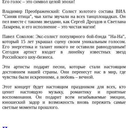
Его голос – это символ целой эпохи!
Владимир Преображенский: Солист золотого состава ВИА
"Синяя птица", чьи хиты звучали на всех танцплощадках. Он
пел вместе с такими звездами, как Сергей Дроздов и Светлана
Лазарева, и его исполнение – это чистая магия!
Павел Соколов: Экс-солист популярного бой-бэнда "На-На",
который 15 лет украшал сцену своим уникальным голосом.
Его энергетика и талант никого не оставили равнодушным!
Сегодня артист входит в линейку известных звезд
Российского шоу-бизнеса.
Эти артисты подарят песни, которые стали настоящим
достоянием нашей страны. Они перенесут нас в мир, где
чувства были искренними, а любовь – вечной.
Этот концерт будет настоящим праздником для всех, кто
ценит настоящую музыку, романтику и приятные
воспоминания. Он подарит всем незабываемые эмоции,
юношеский задор и возможность вновь пережить самые
светлые моменты прошлого.