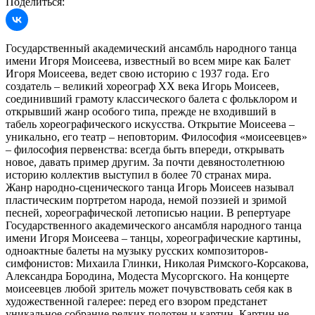
Поделиться:
Государственный академический ансамбль народного танца
имени Игоря Моисеева, известный во всем мире как Балет
Игоря Моисеева, ведет свою историю с 1937 года. Его
создатель – великий хореограф ХХ века Игорь Моисеев,
соединивший грамоту классического балета с фольклором и
открывший жанр особого типа, прежде не входивший в
табель хореографического искусства. Открытие Моисеева –
уникально, его театр – неповторим. Философия «моисеевцев»
– философия первенства: всегда быть впереди, открывать
новое, давать пример другим. За почти девяностолетнюю
историю коллектив выступил в более 70 странах мира.
Жанр народно-сценического танца Игорь Моисеев называл
пластическим портретом народа, немой поэзией и зримой
песней, хореографической летописью нации. В репертуаре
Государственного академического ансамбля народного танца
имени Игоря Моисеева – танцы, хореографические картины,
одноактные балеты на музыку русских композиторов-
симфонистов: Михаила Глинки, Николая Римского-Корсакова,
Александра Бородина, Модеста Мусоргского. На концерте
моисеевцев любой зритель может почувствовать себя как в
художественной галерее: перед его взором предстанет
уникальное собрание редких полотен и картин. Картин не