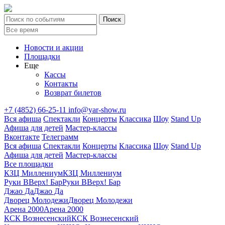
Новости и акции
Площадки
Еще
Кассы
Контакты
Возврат билетов
+7 (4852) 66-25-11
info@yar-show.ru
Вся афиша
Спектакли
Концерты
Классика
Шоу
Stand Up
Афиша для детей
Мастер-классы
Вконтакте
Телеграмм
Вся афиша
Спектакли
Концерты
Классика
Шоу
Stand Up
Афиша для детей
Мастер-классы
Все площадки
КЗЦ Миллениум
КЗЦ Миллениум
Руки ВВерх! Бар
Руки ВВерх! Бар
Джао Да
Джао Да
Дворец Молодежи
Дворец Молодежи
Арена 2000
Арена 2000
КСК Вознесенский
КСК Вознесенский