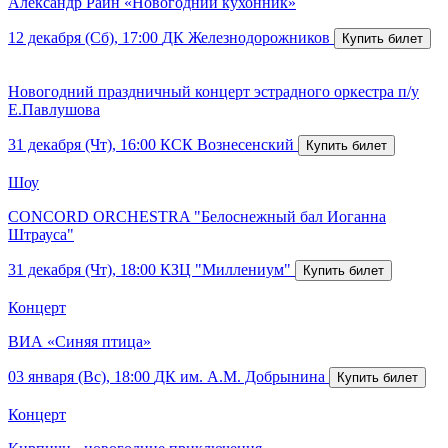
Александр Райн «Новогодний кухонник»
12 декабря (Сб), 17:00
ДК Железнодорожников
Новогодний праздничный концерт эстрадного оркестра п/у
Е.Павлушова
31 декабря (Чт), 16:00
КСК Вознесенский
Шоу
CONCORD ORCHESTRA "Белоснежный бал Иоганна
Штрауса"
31 декабря (Чт), 18:00
КЗЦ "Миллениум"
Концерт
ВИА «Синяя птица»
03 января (Вс), 18:00
ДК им. А.М. Добрынина
Концерт