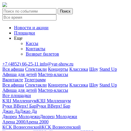
Новости и акции
Площадки
Еще
Кассы
Контакты
Возврат билетов
+7 (4852) 66-25-11
info@yar-show.ru
Вся афиша
Спектакли
Концерты
Классика
Шоу
Stand Up
Афиша для детей
Мастер-классы
Вконтакте
Телеграмм
Вся афиша
Спектакли
Концерты
Классика
Шоу
Stand Up
Афиша для детей
Мастер-классы
Все площадки
КЗЦ Миллениум
КЗЦ Миллениум
Руки ВВерх! Бар
Руки ВВерх! Бар
Джао Да
Джао Да
Дворец Молодежи
Дворец Молодежи
Арена 2000
Арена 2000
КСК Вознесенский
КСК Вознесенский