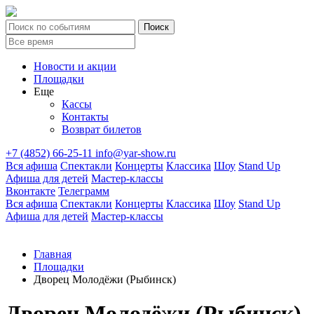
Новости и акции
Площадки
Еще
Кассы
Контакты
Возврат билетов
+7 (4852) 66-25-11
info@yar-show.ru
Вся афиша
Спектакли
Концерты
Классика
Шоу
Stand Up
Афиша для детей
Мастер-классы
Вконтакте
Телеграмм
Вся афиша
Спектакли
Концерты
Классика
Шоу
Stand Up
Афиша для детей
Мастер-классы
Главная
Площадки
Дворец Молодёжи (Рыбинск)
Дворец Молодёжи (Рыбинск)