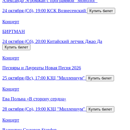
Александр Эгромжан с программой "Монолог"
24 октября (Сб), 19:00
КСК Вознесенский
Концерт
БИРТМАН
24 октября (Сб), 20:00
Китайский летчик Джао Да
Концерт
Песняры и Лауреаты Новая Песня 2026
25 октября (Вс), 17:00
КЗЦ "Миллениум"
Концерт
Ева Польна «В сторону сердца»
28 октября (Ср), 19:00
КЗЦ "Миллениум"
Концерт
Валентин Сидоров Standup