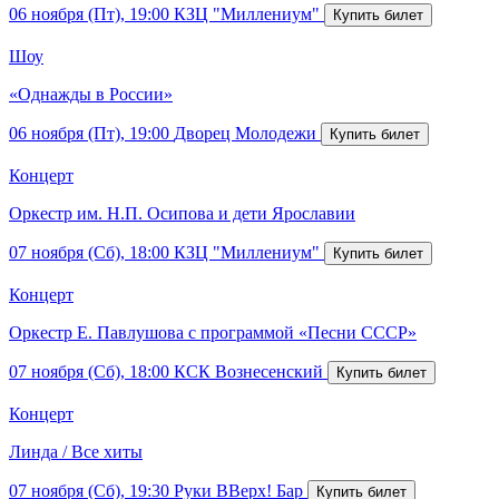
06 ноября (Пт), 19:00
КЗЦ "Миллениум"
Шоу
«Однажды в России»
06 ноября (Пт), 19:00
Дворец Молодежи
Концерт
Оркестр им. Н.П. Осипова и дети Ярославии
07 ноября (Сб), 18:00
КЗЦ "Миллениум"
Концерт
Оркестр Е. Павлушова с программой «Песни СССР»
07 ноября (Сб), 18:00
КСК Вознесенский
Концерт
Линда / Все хиты
07 ноября (Сб), 19:30
Руки ВВерх! Бар