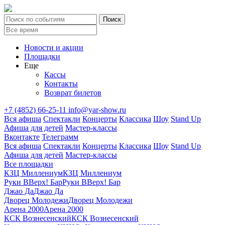
Новости и акции
Площадки
Еще
Кассы
Контакты
Возврат билетов
+7 (4852) 66-25-11
info@yar-show.ru
Вся афиша
Спектакли
Концерты
Классика
Шоу
Stand Up
Афиша для детей
Мастер-классы
Вконтакте
Телеграмм
Вся афиша
Спектакли
Концерты
Классика
Шоу
Stand Up
Афиша для детей
Мастер-классы
Все площадки
КЗЦ Миллениум
КЗЦ Миллениум
Руки ВВерх! Бар
Руки ВВерх! Бар
Джао Да
Джао Да
Дворец Молодежи
Дворец Молодежи
Арена 2000
Арена 2000
КСК Вознесенский
КСК Вознесенский