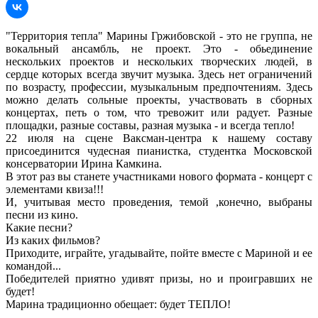
"Территория тепла" Марины Гржибовской - это не группа, не
вокальный ансамбль, не проект. Это - обьединение
нескольких проектов и нескольких творческих людей, в
сердце которых всегда звучит музыка. Здесь нет ограничений
по возрасту, профессии, музыкальным предпочтениям. Здесь
можно делать сольные проекты, участвовать в сборных
концертах, петь о том, что тревожит или радует. Разные
площадки, разные составы, разная музыка - и всегда тепло!
22 июля на сцене Ваксман-центра к нашему составу
присоединится чудесная пианистка, студентка Московской
консерватории Ирина Камкина.
В этот раз вы станете участниками нового формата - концерт с
элементами квиза!!!
И, учитывая место проведения, темой ,конечно, выбраны
песни из кино.
Какие песни?
Из каких фильмов?
Приходите, играйте, угадывайте, пойте вместе с Мариной и ее
командой...
Победителей приятно удивят призы, но и проигравших не
будет!
Марина традиционно обещает: будет ТЕПЛО!