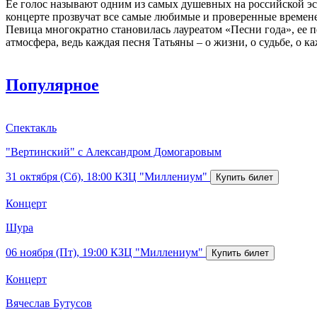
Ее голос называют одним из самых душевных на российской эс
концерте прозвучат все самые любимые и проверенные времене
Певица многократно становилась лауреатом «Песни года», ее п
атмосфера, ведь каждая песня Татьяны – о жизни, о судьбе, о ка
Популярное
Спектакль
"Вертинский" с Александром Домогаровым
31 октября (Сб), 18:00
КЗЦ "Миллениум"
Концерт
Шура
06 ноября (Пт), 19:00
КЗЦ "Миллениум"
Концерт
Вячеслав Бутусов