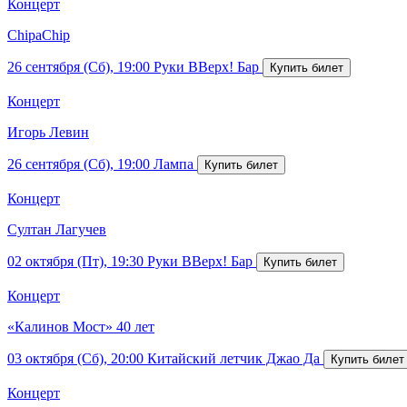
Концерт
ChipaChip
26 сентября (Сб), 19:00
Руки ВВерх! Бар
Концерт
Игорь Левин
26 сентября (Сб), 19:00
Лампа
Концерт
Султан Лагучев
02 октября (Пт), 19:30
Руки ВВерх! Бар
Концерт
«Калинов Мост» 40 лет
03 октября (Сб), 20:00
Китайский летчик Джао Да
Концерт