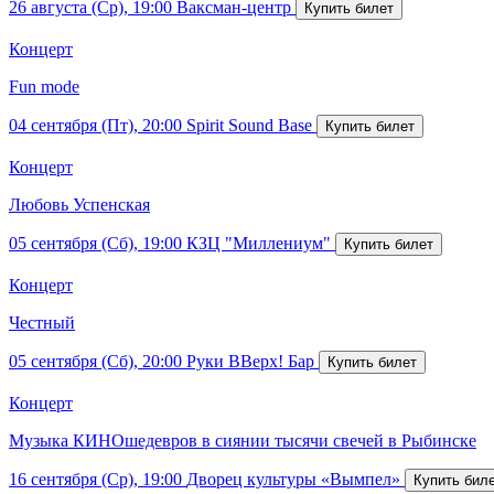
26 августа (Ср), 19:00
Ваксман-центр
Концерт
Fun mode
04 сентября (Пт), 20:00
Spirit Sound Base
Концерт
Любовь Успенская
05 сентября (Сб), 19:00
КЗЦ "Миллениум"
Концерт
Честный
05 сентября (Сб), 20:00
Руки ВВерх! Бар
Концерт
Музыка КИНОшедевров в сиянии тысячи свечей в Рыбинске
16 сентября (Ср), 19:00
Дворец культуры «Вымпел»