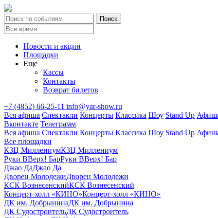
Новости и акции
Площадки
Еще
Кассы
Контакты
Возврат билетов
+7 (4852) 66-25-11
info@yar-show.ru
Вся афиша
Спектакли
Концерты
Классика
Шоу
Stand Up
Афиша
Вконтакте
Телеграмм
Вся афиша
Спектакли
Концерты
Классика
Шоу
Stand Up
Афиша
Все площадки
КЗЦ Миллениум
КЗЦ Миллениум
Руки ВВерх! Бар
Руки ВВерх! Бар
Джао Да
Джао Да
Дворец Молодежи
Дворец Молодежи
КСК Вознесенский
КСК Вознесенский
Концерт-холл «КИНО»
Концерт-холл «КИНО»
ДК им. Добрынина
ДК им. Добрынина
ДК Судостроитель
ДК Судостроитель