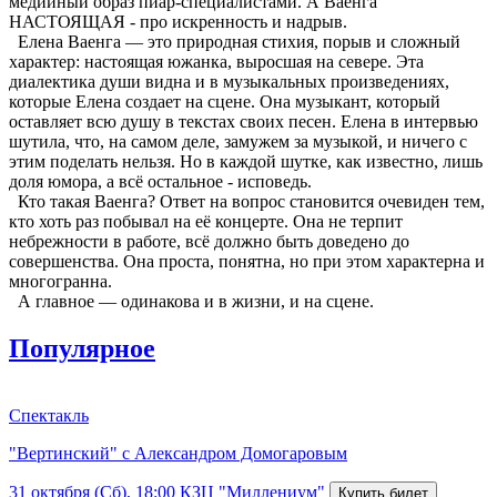
медийный образ пиар-специалистами. А Ваенга
НАСТОЯЩАЯ - про искренность и надрыв.
Елена Ваенга — это природная стихия, порыв и сложный
характер: настоящая южанка, выросшая на севере. Эта
диалектика души видна и в музыкальных произведениях,
которые Елена создает на сцене. Она музыкант, который
оставляет всю душу в текстах своих песен. Елена в интервью
шутила, что, на самом деле, замужем за музыкой, и ничего с
этим поделать нельзя. Но в каждой шутке, как известно, лишь
доля юмора, а всё остальное - исповедь.
Кто такая Ваенга? Ответ на вопрос становится очевиден тем,
кто хоть раз побывал на её концерте. Она не терпит
небрежности в работе, всё должно быть доведено до
совершенства. Она проста, понятна, но при этом характерна и
многогранна.
А главное — одинакова и в жизни, и на сцене.
Популярное
Спектакль
"Вертинский" с Александром Домогаровым
31 октября (Сб), 18:00
КЗЦ "Миллениум"