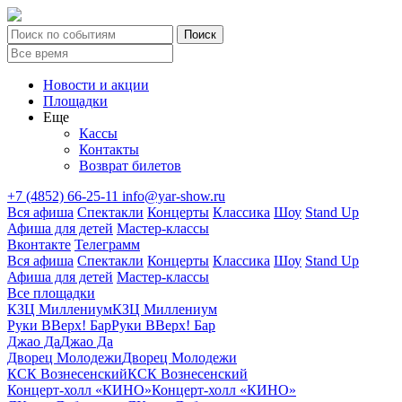
Новости и акции
Площадки
Еще
Кассы
Контакты
Возврат билетов
+7 (4852) 66-25-11
info@yar-show.ru
Вся афиша
Спектакли
Концерты
Классика
Шоу
Stand Up
Афиша для детей
Мастер-классы
Вконтакте
Телеграмм
Вся афиша
Спектакли
Концерты
Классика
Шоу
Stand Up
Афиша для детей
Мастер-классы
Все площадки
КЗЦ Миллениум
КЗЦ Миллениум
Руки ВВерх! Бар
Руки ВВерх! Бар
Джао Да
Джао Да
Дворец Молодежи
Дворец Молодежи
КСК Вознесенский
КСК Вознесенский
Концерт-холл «КИНО»
Концерт-холл «КИНО»