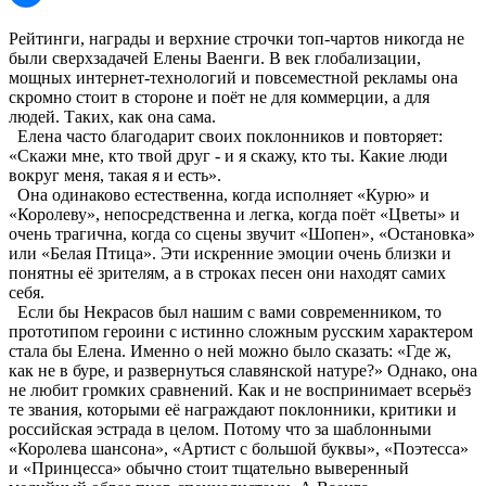
Рейтинги, награды и верхние строчки топ-чартов никогда не
были сверхзадачей Елены Ваенги. В век глобализации,
мощных интернет-технологий и повсеместной рекламы она
скромно стоит в стороне и поёт не для коммерции, а для
людей. Таких, как она сама.
Елена часто благодарит своих поклонников и повторяет:
«Скажи мне, кто твой друг - и я скажу, кто ты. Какие люди
вокруг меня, такая я и есть».
Она одинаково естественна, когда исполняет «Курю» и
«Королеву», непосредственна и легка, когда поёт «Цветы» и
очень трагична, когда со сцены звучит «Шопен», «Остановка»
или «Белая Птица». Эти искренние эмоции очень близки и
понятны её зрителям, а в строках песен они находят самих
себя.
Если бы Некрасов был нашим с вами современником, то
прототипом героини с истинно сложным русским характером
стала бы Елена. Именно о ней можно было сказать: «Где ж,
как не в буре, и развернуться славянской натуре?» Однако, она
не любит громких сравнений. Как и не воспринимает всерьёз
те звания, которыми её награждают поклонники, критики и
российская эстрада в целом. Потому что за шаблонными
«Королева шансона», «Артист с большой буквы», «Поэтесса»
и «Принцесса» обычно стоит тщательно выверенный