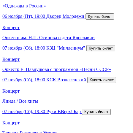
«Однажды в России»
06 ноября (Пт), 19:00
Дворец Молодежи
Концерт
Оркестр им. Н.П. Осипова и дети Ярославии
07 ноября (Сб), 18:00
КЗЦ "Миллениум"
Концерт
Оркестр Е. Павлушова с программой «Песни СССР»
07 ноября (Сб), 18:00
КСК Вознесенский
Концерт
Линда / Все хиты
07 ноября (Сб), 19:30
Руки ВВерх! Бар
Концерт
Татьяна Буланова в Угличе