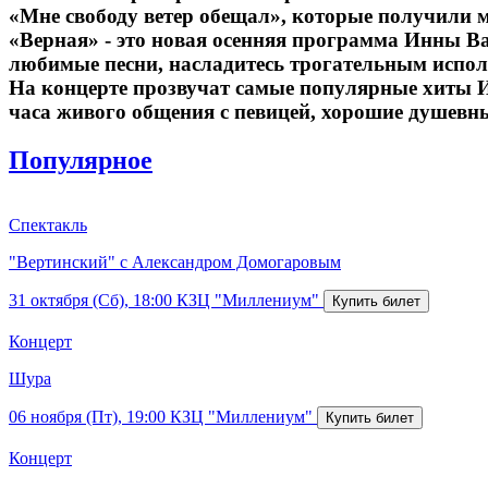
«Мне свободу ветер обещал», которые получили 
«Верная» - это новая осенняя программа Инны Ва
любимые песни, насладитесь трогательным испол
На концерте прозвучат самые популярные хиты И
часа живого общения с певицей, хорошие душевны
Популярное
Спектакль
"Вертинский" с Александром Домогаровым
31 октября (Сб), 18:00
КЗЦ "Миллениум"
Концерт
Шура
06 ноября (Пт), 19:00
КЗЦ "Миллениум"
Концерт