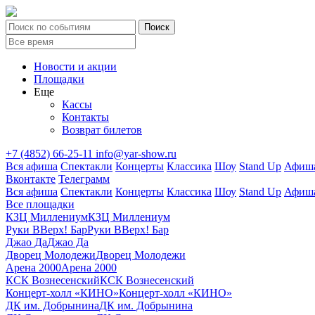
Новости и акции
Площадки
Еще
Кассы
Контакты
Возврат билетов
+7 (4852) 66-25-11
info@yar-show.ru
Вся афиша
Спектакли
Концерты
Классика
Шоу
Stand Up
Афиша
Вконтакте
Телеграмм
Вся афиша
Спектакли
Концерты
Классика
Шоу
Stand Up
Афиша
Все площадки
КЗЦ Миллениум
КЗЦ Миллениум
Руки ВВерх! Бар
Руки ВВерх! Бар
Джао Да
Джао Да
Дворец Молодежи
Дворец Молодежи
Арена 2000
Арена 2000
КСК Вознесенский
КСК Вознесенский
Концерт-холл «КИНО»
Концерт-холл «КИНО»
ДК им. Добрынина
ДК им. Добрынина