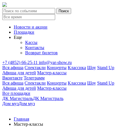
Новости и акции
Площадки
Еще
Кассы
Контакты
Возврат билетов
+7 (4852) 66-25-11
info@yar-show.ru
Вся афиша
Спектакли
Концерты
Классика
Шоу
Stand Up
Афиша для детей
Мастер-классы
Вконтакте
Телеграмм
Вся афиша
Спектакли
Концерты
Классика
Шоу
Stand Up
Афиша для детей
Мастер-классы
Все площадки
ДК Магистраль
ДК Магистраль
Дом муз
Дом муз
Главная
Мастер-классы