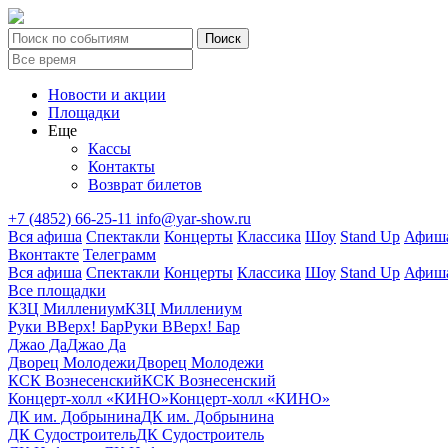
Новости и акции
Площадки
Еще
Кассы
Контакты
Возврат билетов
+7 (4852) 66-25-11
info@yar-show.ru
Вся афиша
Спектакли
Концерты
Классика
Шоу
Stand Up
Афиша
Вконтакте
Телеграмм
Вся афиша
Спектакли
Концерты
Классика
Шоу
Stand Up
Афиша
Все площадки
КЗЦ Миллениум
КЗЦ Миллениум
Руки ВВерх! Бар
Руки ВВерх! Бар
Джао Да
Джао Да
Дворец Молодежи
Дворец Молодежи
КСК Вознесенский
КСК Вознесенский
Концерт-холл «КИНО»
Концерт-холл «КИНО»
ДК им. Добрынина
ДК им. Добрынина
ДК Судостроитель
ДК Судостроитель