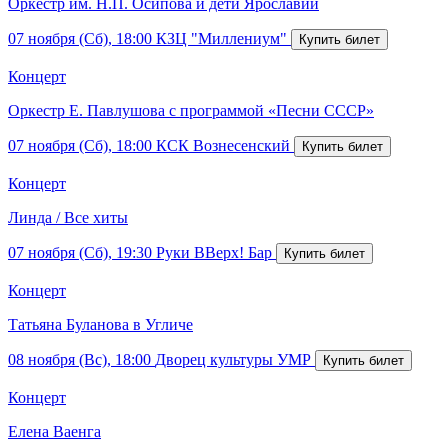
Оркестр им. Н.П. Осипова и дети Ярославии
07 ноября (Сб), 18:00
КЗЦ "Миллениум"
Концерт
Оркестр Е. Павлушова с программой «Песни СССР»
07 ноября (Сб), 18:00
КСК Вознесенский
Концерт
Линда / Все хиты
07 ноября (Сб), 19:30
Руки ВВерх! Бар
Концерт
Татьяна Буланова в Угличе
08 ноября (Вс), 18:00
Дворец культуры УМР
Концерт
Елена Ваенга