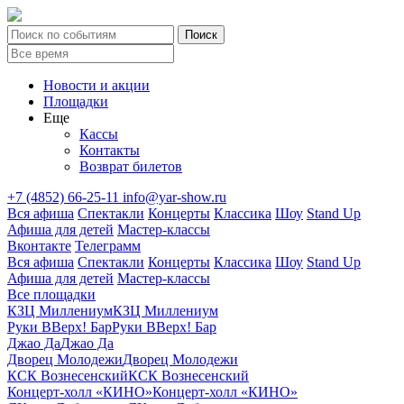
Новости и акции
Площадки
Еще
Кассы
Контакты
Возврат билетов
+7 (4852) 66-25-11
info@yar-show.ru
Вся афиша
Спектакли
Концерты
Классика
Шоу
Stand Up
Афиша для детей
Мастер-классы
Вконтакте
Телеграмм
Вся афиша
Спектакли
Концерты
Классика
Шоу
Stand Up
Афиша для детей
Мастер-классы
Все площадки
КЗЦ Миллениум
КЗЦ Миллениум
Руки ВВерх! Бар
Руки ВВерх! Бар
Джао Да
Джао Да
Дворец Молодежи
Дворец Молодежи
КСК Вознесенский
КСК Вознесенский
Концерт-холл «КИНО»
Концерт-холл «КИНО»