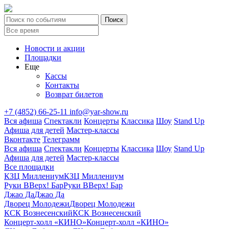
Новости и акции
Площадки
Еще
Кассы
Контакты
Возврат билетов
+7 (4852) 66-25-11
info@yar-show.ru
Вся афиша
Спектакли
Концерты
Классика
Шоу
Stand Up
Афиша для детей
Мастер-классы
Вконтакте
Телеграмм
Вся афиша
Спектакли
Концерты
Классика
Шоу
Stand Up
Афиша для детей
Мастер-классы
Все площадки
КЗЦ Миллениум
КЗЦ Миллениум
Руки ВВерх! Бар
Руки ВВерх! Бар
Джао Да
Джао Да
Дворец Молодежи
Дворец Молодежи
КСК Вознесенский
КСК Вознесенский
Концерт-холл «КИНО»
Концерт-холл «КИНО»