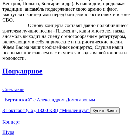
Венгрия, Польша, Болгария и др.). В наши дни, продолжая
традиции, ансамбль поддерживает свою армию и флот,
выступая с концертами перед бойцами в госпиталях и в зоне
СВО.
Основу концерта составят давно полюбившиеся
зрителям лучшие песни «Пламени», как и много лет назад
ансамбль выходит на сцену с многообразным репертуаром,
включающим в себя лирические и патриотические песни.
Ждем Вас на наших юбилейных концертах, Слушая наши
песни мы приглашаем вас окунется в годы вашей юности и
молодости.
Популярное
Спектакль
"Вертинский" с Александром Домогаровым
31 октября (Сб), 18:00
КЗЦ "Миллениум"
Концерт
Шура