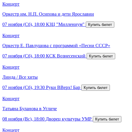
Концерт
Оркестр им. Н.П. Осипова и дети Ярославии
07 ноября (Сб), 18:00
КЗЦ "Миллениум"
Концерт
Оркестр Е. Павлушова с программой «Песни СССР»
07 ноября (Сб), 18:00
КСК Вознесенский
Концерт
Линда / Все хиты
07 ноября (Сб), 19:30
Руки ВВерх! Бар
Концерт
Татьяна Буланова в Угличе
08 ноября (Вс), 18:00
Дворец культуры УМР
Концерт