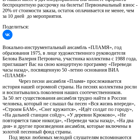
беспроцентную рассрочку на билеты! Первоначальный взнос -
20% от стоимости заказа, остаток оплачивается не менее, чем
за 10 дней до мероприятия.
Поделиться:
Вокально-инструментальный ансамбль «ПЛАМЯ», год
образования 1975, в лице художественного руководителя
Белова Валерия Петровича, участника коллектива с 1988 года,
приглашает Вас на свою концертную программу «Переведи
часы назад», посвященную 50 -летию основания ВИА
«ПЛАМЯ»
Через песни ансамбля «Пламя» прослеживается
история нашей огромной страны. На песнях коллектива росли
и воспитывались поколения наших соотечественников.
За 50 лет существования ансамбля трудно найти в России
человека, который не слышал бы песен «Вся жизнь впереди»,
«Строим БАМ», «Снег кружится», «Идёт солдат по городу»,
«На дальней станции сойду», «У деревни Крюково», «Не
повторяется такое никогда», «Переведи часы назад», «На два
дня» и другие произведения ансамбля, которые включены в
золотой песенный фонд страны.
Под звуки любимых мелодий слушателям вспоминаются