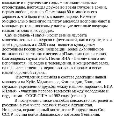
школьные и студенческие годы, многонациональные
стройотряды, настоящая дружба во время службы в армии,
первая любовь, великая Олимпиада 80 и много всего
хорошего, что было и есть в нашем народе. Не менее
эмоционально песенную палитру ансамбля воспринимают и
молодые зрители, поскольку настоящие песенные шедевры
находят отклик в их сердцах.
Сам ансамбль «Пламя» носит звание лауреата
многочисленных конкурсов и фестивалей, как в стране, так и
за её пределами, а с 2020 года является культурным
достоянием Российской Федерации. Более 25 миллионов
виниловых пластинок с песнями «Пламени» нашли своих
благодарных слушателей. Песни ВИА «Пламя» много лет
исполняются на радио и телевидении, в концертных залах,
на правительственных мероприятиях, в городах и весях
нашей огромной страны.
Выступления ансамбля в составе делегаций нашей
молодежи на Кубе, Мадагаскаре, Финляндии, Болгарии
служили укреплению дружбы между нашими народами. ВИА
«Пламя» - участник первого телемоста между молодёжью и
студентами СССР-США в 1982 году. (ссылка)
В послужном списке ансамбля множество гастролей за
рубежом, в том числе, горячих точках Афганистан,
Никарагуа, ограниченный контингент Вооруженных Сил
СССР, группа войск Варшавского договора (Германия,