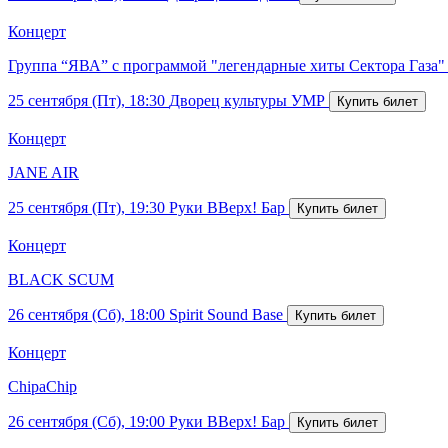
Концерт
Группа “ЯВА” с программой "легендарные хиты Сектора Газа"
25 сентября (Пт), 18:30
Дворец культуры УМР
Концерт
JANE AIR
25 сентября (Пт), 19:30
Руки ВВерх! Бар
Концерт
BLACK SCUM
26 сентября (Сб), 18:00
Spirit Sound Base
Концерт
ChipaChip
26 сентября (Сб), 19:00
Руки ВВерх! Бар