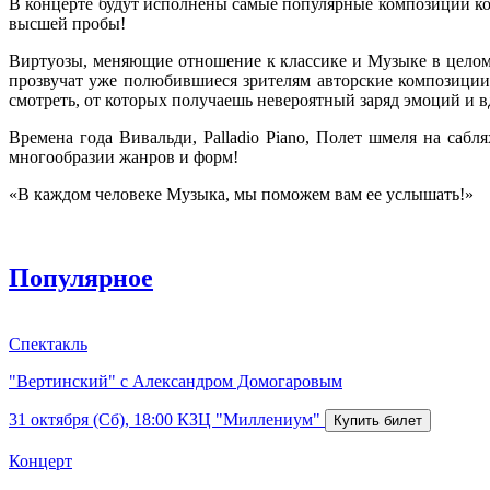
В концерте будут исполнены самые популярные композиции ко
высшей пробы!
Виртуозы, меняющие отношение к классике и Музыке в целом,
прозвучат уже полюбившиеся зрителям авторские композиции
смотреть, от которых получаешь невероятный заряд эмоций и 
Времена года Вивальди, Palladio Piano, Полет шмеля на са
многообразии жанров и форм!
«В каждом человеке Музыка, мы поможем вам ее услышать!»
Популярное
Спектакль
"Вертинский" с Александром Домогаровым
31 октября (Сб), 18:00
КЗЦ "Миллениум"
Концерт