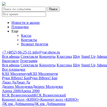
Новости и акции
Площадки
Еще
Кассы
Контакты
Возврат билетов
+7 (4852) 66-25-11
info@yar-show.ru
Вся афиша
Спектакли
Концерты
Классика
Шоу
Stand Up
Афиша
Вконтакте
Телеграмм
Вся афиша
Спектакли
Концерты
Классика
Шоу
Stand Up
Афиша
Все площадки
КЗЦ Миллениум
КЗЦ Миллениум
Руки ВВерх! Бар
Руки ВВерх! Бар
Джао Да
Джао Да
Дворец Молодежи
Дворец Молодежи
Арена 2000
Арена 2000
КСК Вознесенский
КСК Вознесенский
Концерт-холл «КИНО»
Концерт-холл «КИНО»
ДК им. Добрынина
ДК им. Добрынина