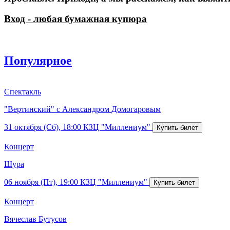
Вход - любая бумажная купюра
Популярное
Спектакль
"Вертинский" с Александром Домогаровым
31 октября (Сб), 18:00
КЗЦ "Миллениум"
Концерт
Шура
06 ноября (Пт), 19:00
КЗЦ "Миллениум"
Концерт
Вячеслав Бутусов