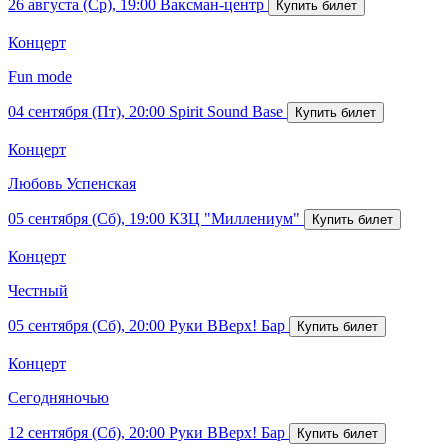
26 августа (Ср), 19:00
Ваксман-центр
Концерт
Fun mode
04 сентября (Пт), 20:00
Spirit Sound Base
Концерт
Любовь Успенская
05 сентября (Сб), 19:00
КЗЦ "Миллениум"
Концерт
Честный
05 сентября (Сб), 20:00
Руки ВВерх! Бар
Концерт
Сегодняночью
12 сентября (Сб), 20:00
Руки ВВерх! Бар