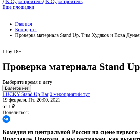
ДК Судостроитель
ДК Судостроитель
Еще площадки
Главная
Концерты
Проверка материала Stand Up. Тим Худяков и Вова Дунае
Шоу
18+
Проверка материала Stand Up
Выберите время и дату
LUCKY Stand Up Bar
0 мероприятий тут
19 февраля, Пт, 20:00, 2021
от 1 ₽
Поделиться:
Комедия из центральной России на сцене первого 
Ярославле. Приходи, а мы расскажем, как выжить в