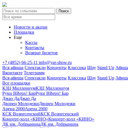
Новости и акции
Площадки
Еще
Кассы
Контакты
Возврат билетов
+7 (4852) 66-25-11
info@yar-show.ru
Вся афиша
Спектакли
Концерты
Классика
Шоу
Stand Up
Афиша
Вконтакте
Телеграмм
Вся афиша
Спектакли
Концерты
Классика
Шоу
Stand Up
Афиша
Все площадки
КЗЦ Миллениум
КЗЦ Миллениум
Руки ВВерх! Бар
Руки ВВерх! Бар
Джао Да
Джао Да
Дворец Молодежи
Дворец Молодежи
Арена 2000
Арена 2000
КСК Вознесенский
КСК Вознесенский
Концерт-холл «КИНО»
Концерт-холл «КИНО»
ДК им. Добрынина
ДК им. Добрынина