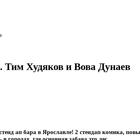
в
. Тим Худяков и Вова Дунаев
стенд ап бара в Ярославле! 2 стендап комика, повы
 городах, где основная забава это лес.