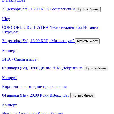
Е.Павлушова
31 декабря (Чт), 16:00
КСК Вознесенский
Шоу
CONCORD ORCHESTRA "Белоснежный бал Иоганна
Штрауса"
31 декабря (Чт), 18:00
КЗЦ "Миллениум"
Концерт
ВИА «Синяя птица»
03 января (Вс), 18:00
ДК им. А.М. Добрынина
Концерт
Кирпичи - новогодние приключения
04 января (Пн), 20:00
Руки ВВерх! Бар
Концерт
Ирина и Александр Круг в Угличе