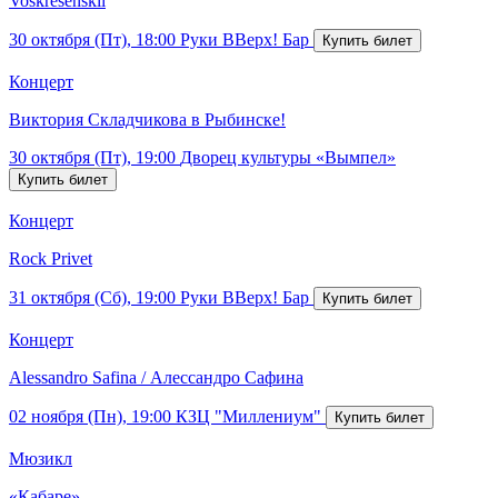
Voskresenskii
30 октября (Пт), 18:00
Руки ВВерх! Бар
Концерт
Виктория Складчикова в Рыбинске!
30 октября (Пт), 19:00
Дворец культуры «Вымпел»
Концерт
Rock Privet
31 октября (Сб), 19:00
Руки ВВерх! Бар
Концерт
Alessandro Safina / Алессандро Сафина
02 ноября (Пн), 19:00
КЗЦ "Миллениум"
Мюзикл
«Кабаре»