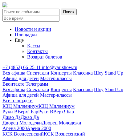
Новости и акции
Площадки
Еще
Кассы
Контакты
Возврат билетов
+7 (4852) 66-25-11
info@yar-show.ru
Вся афиша
Спектакли
Концерты
Классика
Шоу
Stand Up
Афиша для детей
Мастер-классы
Вконтакте
Телеграмм
Вся афиша
Спектакли
Концерты
Классика
Шоу
Stand Up
Афиша для детей
Мастер-классы
Все площадки
КЗЦ Миллениум
КЗЦ Миллениум
Руки ВВерх! Бар
Руки ВВерх! Бар
Джао Да
Джао Да
Дворец Молодежи
Дворец Молодежи
Арена 2000
Арена 2000
КСК Вознесенский
КСК Вознесенский