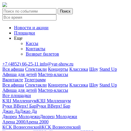
Новости и акции
Площадки
Еще
Кассы
Контакты
Возврат билетов
+7 (4852) 66-25-11
info@yar-show.ru
Вся афиша
Спектакли
Концерты
Классика
Шоу
Stand Up
Афиша для детей
Мастер-классы
Вконтакте
Телеграмм
Вся афиша
Спектакли
Концерты
Классика
Шоу
Stand Up
Афиша для детей
Мастер-классы
Все площадки
КЗЦ Миллениум
КЗЦ Миллениум
Руки ВВерх! Бар
Руки ВВерх! Бар
Джао Да
Джао Да
Дворец Молодежи
Дворец Молодежи
Арена 2000
Арена 2000
КСК Вознесенский
КСК Вознесенский