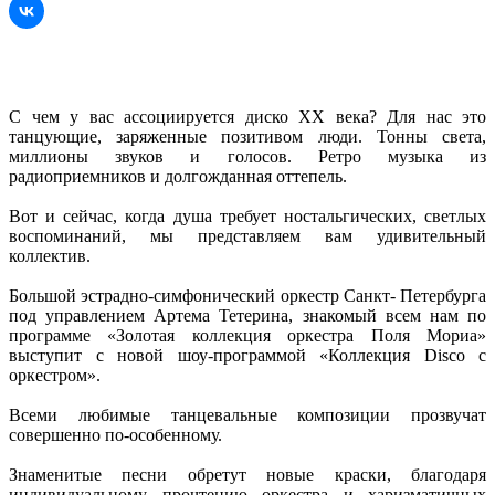
С чем у вас ассоциируется диско XX века? Для нас это
танцующие, заряженные позитивом люди. Тонны света,
миллионы звуков и голосов. Ретро музыка из
радиоприемников и долгожданная оттепель.
Вот и сейчас, когда душа требует ностальгических, светлых
воспоминаний, мы представляем вам удивительный
коллектив.
Большой эстрадно-симфонический оркестр Санкт- Петербурга
под управлением Артема Тетерина, знакомый всем нам по
программе «Золотая коллекция оркестра Поля Мориа»
выступит с новой шоу-программой «Коллекция Disco с
оркестром».
Всеми любимые танцевальные композиции прозвучат
совершенно по-особенному.
Знаменитые песни обретут новые краски, благодаря
индивидуальному прочтению оркестра и харизматичных