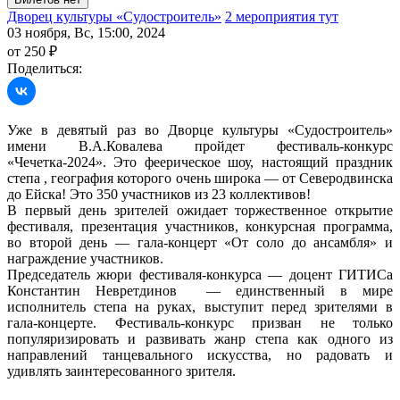
Дворец культуры «Судостроитель»
2 мероприятия тут
03 ноября, Вс, 15:00, 2024
от 250 ₽
Поделиться:
Уже в девятый раз во Дворце культуры «Судостроитель»
имени В.А.Ковалева пройдет фестиваль-конкурс
«Чечетка-2024». Это феерическое шоу, настоящий праздник
степа , география которого очень широка — от Северодвинска
до Ейска! Это 350 участников из 23 коллективов!
В первый день зрителей ожидает торжественное открытие
фестиваля, презентация участников, конкурсная программа,
во второй день — гала-концерт «От соло до ансамбля» и
награждение участников.
Председатель жюри фестиваля-конкурса — доцент ГИТИСа
Константин Невретдинов — единственный в мире
исполнитель степа на руках, выступит перед зрителями в
гала-концерте. Фестиваль-конкурс призван не только
популяризировать и развивать жанр степа как одного из
направлений танцевального искусства, но радовать и
удивлять заинтересованного зрителя.