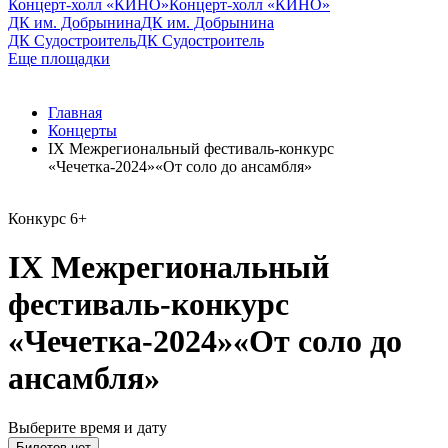
Концерт-холл «КИНО»
Концерт-холл «КИНО»
ДК им. Добрынина
ДК им. Добрынина
ДК Судостроитель
ДК Судостроитель
Еще площадки
Главная
Концерты
IX Межрегиональный фестиваль-конкурс
«Чечетка-2024»«От соло до ансамбля»
Конкурс
6+
IX Межрегиональный
фестиваль-конкурс
«Чечетка-2024»«От соло до
ансамбля»
Выберите время и дату