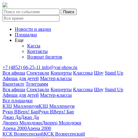
Новости и акции
Площадки
Еще
Кассы
Контакты
Возврат билетов
+7 (4852) 66-25-11
info@yar-show.ru
Вся афиша
Спектакли
Концерты
Классика
Шоу
Stand Up
Афиша для детей
Мастер-классы
Вконтакте
Телеграмм
Вся афиша
Спектакли
Концерты
Классика
Шоу
Stand Up
Афиша для детей
Мастер-классы
Все площадки
КЗЦ Миллениум
КЗЦ Миллениум
Руки ВВерх! Бар
Руки ВВерх! Бар
Джао Да
Джао Да
Дворец Молодежи
Дворец Молодежи
Арена 2000
Арена 2000
КСК Вознесенский
КСК Вознесенский