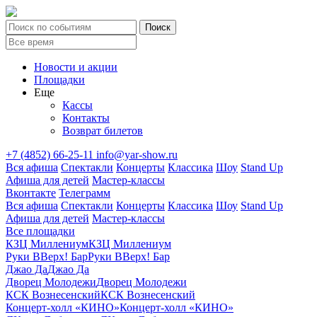
Новости и акции
Площадки
Еще
Кассы
Контакты
Возврат билетов
+7 (4852) 66-25-11
info@yar-show.ru
Вся афиша
Спектакли
Концерты
Классика
Шоу
Stand Up
Афиша для детей
Мастер-классы
Вконтакте
Телеграмм
Вся афиша
Спектакли
Концерты
Классика
Шоу
Stand Up
Афиша для детей
Мастер-классы
Все площадки
КЗЦ Миллениум
КЗЦ Миллениум
Руки ВВерх! Бар
Руки ВВерх! Бар
Джао Да
Джао Да
Дворец Молодежи
Дворец Молодежи
КСК Вознесенский
КСК Вознесенский
Концерт-холл «КИНО»
Концерт-холл «КИНО»