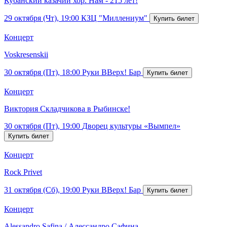
Кубанский казачий хор. Нам - 215 лет!
29 октября (Чт), 19:00
КЗЦ "Миллениум"
Концерт
Voskresenskii
30 октября (Пт), 18:00
Руки ВВерх! Бар
Концерт
Виктория Складчикова в Рыбинске!
30 октября (Пт), 19:00
Дворец культуры «Вымпел»
Концерт
Rock Privet
31 октября (Сб), 19:00
Руки ВВерх! Бар
Концерт
Alessandro Safina / Алессандро Сафина