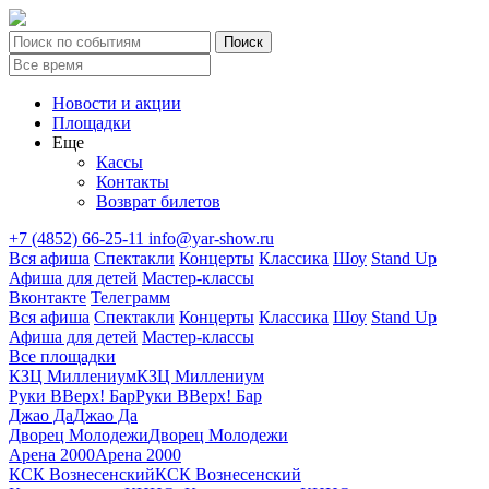
Новости и акции
Площадки
Еще
Кассы
Контакты
Возврат билетов
+7 (4852) 66-25-11
info@yar-show.ru
Вся афиша
Спектакли
Концерты
Классика
Шоу
Stand Up
Афиша для детей
Мастер-классы
Вконтакте
Телеграмм
Вся афиша
Спектакли
Концерты
Классика
Шоу
Stand Up
Афиша для детей
Мастер-классы
Все площадки
КЗЦ Миллениум
КЗЦ Миллениум
Руки ВВерх! Бар
Руки ВВерх! Бар
Джао Да
Джао Да
Дворец Молодежи
Дворец Молодежи
Арена 2000
Арена 2000
КСК Вознесенский
КСК Вознесенский