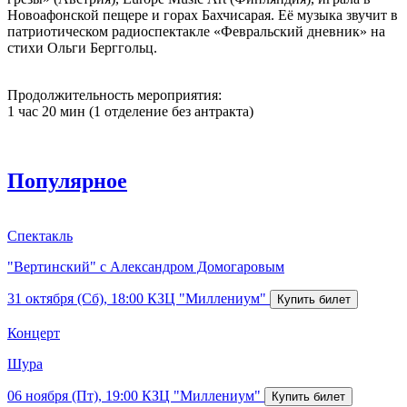
Новоафонской пещере и горах Бахчисарая. Её музыка звучит в
патриотическом радиоспектакле «Февральский дневник» на
стихи Ольги Берггольц.
Продолжительность мероприятия:
1 час 20 мин (1 отделение без антракта)
Популярное
Спектакль
"Вертинский" с Александром Домогаровым
31 октября (Сб), 18:00
КЗЦ "Миллениум"
Концерт
Шура
06 ноября (Пт), 19:00
КЗЦ "Миллениум"