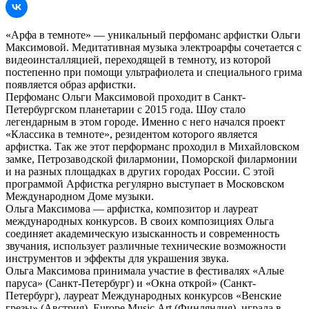
«Арфа в темноте» — уникальный перфоманс арфистки Ольги
Максимовой. Медитативная музыка электроарфы сочетается с
видеоинсталляцией, переходящей в темноту, из которой
постепенно при помощи ультрафиолета и специального грима
появляется образ арфистки.
Перфоманс Ольги Максимовой проходит в Санкт-
Петербургском планетарии с 2015 года. Шоу стало
легендарным в этом городе. Именно с него начался проект
«Классика в темноте», резидентом которого является
арфистка. Так же этот перформанс проходил в Михайловском
замке, Петрозаводской филармонии, Поморской филармонии
и на разных площадках в других городах России. С этой
программой Арфистка регулярно выступает в Московском
Международном Доме музыки.
Ольга Максимова — арфистка, композитор и лауреат
международных конкурсов. В своих композициях Ольга
соединяет академическую изысканность и современность
звучания, использует различные технические возможности
инструментов и эффекты для украшения звука.
Ольга Максимова принимала участие в фестивалях «Алые
паруса» (Санкт-Петербург) и «Окна открой» (Санкт-
Петербург), лауреат Международных конкурсов «Венские
грезы» (Австрия), Europe Musiс Art (Финляндия), играла в