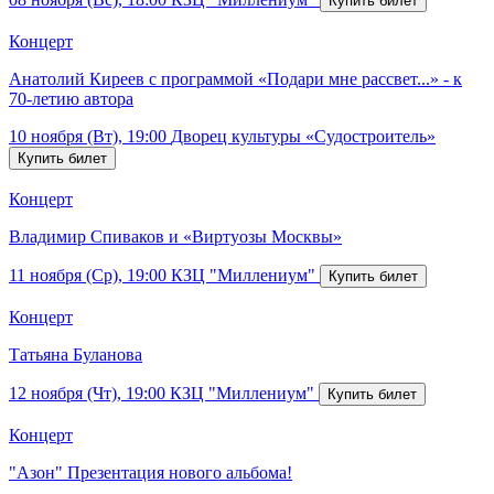
Концерт
Анатолий Киреев с программой «Подари мне рассвет...» - к
70-летию автора
10 ноября (Вт), 19:00
Дворец культуры «Судостроитель»
Концерт
Владимир Спиваков и «Виртуозы Москвы»
11 ноября (Ср), 19:00
КЗЦ "Миллениум"
Концерт
Татьяна Буланова
12 ноября (Чт), 19:00
КЗЦ "Миллениум"
Концерт
"Азон" Презентация нового альбома!