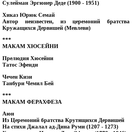
Сулейман Эргюнер Деде (1900 - 1951)
Хиказ Юрюк Семай
Автор неизвестен, из церемоний братства
Кружащихся Дервишей (Мевлеви)
***
МАКАМ ХЮСЕЙНИ
Прелюдия Хюсейни
Татос Эфенди
Чечен Кизи
Танбури Чемил Бей
***
МАКАМ ФЕРАХФЕЗА
Аюн
Из Церемоний братства Крутящихся Дервишей
На стихи Джалал ад-Дина Руми (1207 - 1273)