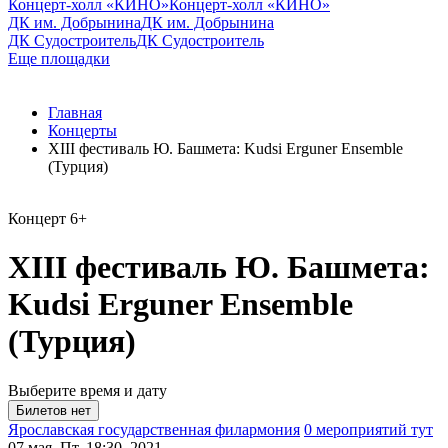
Концерт-холл «КИНО»
Концерт-холл «КИНО»
ДК им. Добрынина
ДК им. Добрынина
ДК Судостроитель
ДК Судостроитель
Еще площадки
Главная
Концерты
XIII фестиваль Ю. Башмета: Kudsi Erguner Ensemble
(Турция)
Концерт
6+
XIII фестиваль Ю. Башмета:
Kudsi Erguner Ensemble
(Турция)
Выберите время и дату
Ярославская государственная филармония
0 мероприятий тут
07 мая, Пт, 18:30, 2021