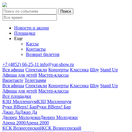
Новости и акции
Площадки
Еще
Кассы
Контакты
Возврат билетов
+7 (4852) 66-25-11
info@yar-show.ru
Вся афиша
Спектакли
Концерты
Классика
Шоу
Stand Up
Афиша для детей
Мастер-классы
Вконтакте
Телеграмм
Вся афиша
Спектакли
Концерты
Классика
Шоу
Stand Up
Афиша для детей
Мастер-классы
Все площадки
КЗЦ Миллениум
КЗЦ Миллениум
Руки ВВерх! Бар
Руки ВВерх! Бар
Джао Да
Джао Да
Дворец Молодежи
Дворец Молодежи
Арена 2000
Арена 2000
КСК Вознесенский
КСК Вознесенский