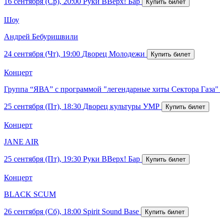
16 сентября (Ср), 20:00
Руки ВВерх! Бар
Шоу
Андрей Бебуришвили
24 сентября (Чт), 19:00
Дворец Молодежи
Концерт
Группа “ЯВА” с программой "легендарные хиты Сектора Газа"
25 сентября (Пт), 18:30
Дворец культуры УМР
Концерт
JANE AIR
25 сентября (Пт), 19:30
Руки ВВерх! Бар
Концерт
BLACK SCUM
26 сентября (Сб), 18:00
Spirit Sound Base