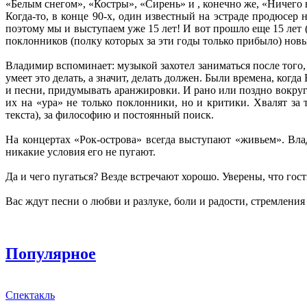
«Белым снегом», «Костры», «Сирень» и , конечно же, «Ничего 
Когда-то, в конце 90-х, один известный на эстраде продюсер
поэтому мы и выступаем уже 15 лет! И вот прошло еще 15 лет 
поклонников (полку которых за эти годы только прибыло) нов
Владимир вспоминает: музыкой захотел заниматься после то
умеет это делать, а значит, делать должен. Были времена, когд
и песни, придумывать аранжировки. И рано или поздно вокру
их на «ура» не только поклонники, но и критики. Хвалят за 
текста), за философию и постоянный поиск.
На концертах «Рок-острова» всегда выступают «живьем». Вла
никакие условия его не пугают.
Да и чего пугаться? Везде встречают хорошо. Уверены, что гос
Вас ждут песни о любви и разлуке, боли и радости, стремления 
Популярное
Спектакль