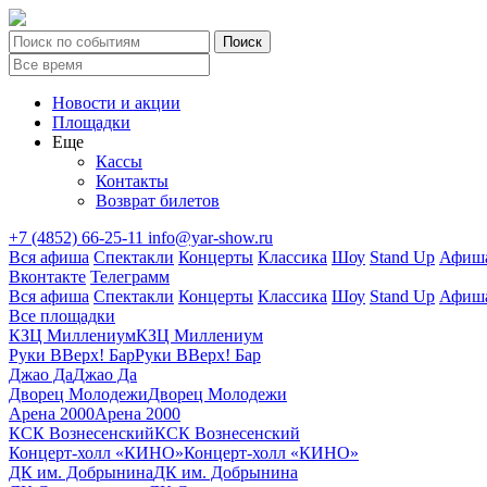
Новости и акции
Площадки
Еще
Кассы
Контакты
Возврат билетов
+7 (4852) 66-25-11
info@yar-show.ru
Вся афиша
Спектакли
Концерты
Классика
Шоу
Stand Up
Афиша
Вконтакте
Телеграмм
Вся афиша
Спектакли
Концерты
Классика
Шоу
Stand Up
Афиша
Все площадки
КЗЦ Миллениум
КЗЦ Миллениум
Руки ВВерх! Бар
Руки ВВерх! Бар
Джао Да
Джао Да
Дворец Молодежи
Дворец Молодежи
Арена 2000
Арена 2000
КСК Вознесенский
КСК Вознесенский
Концерт-холл «КИНО»
Концерт-холл «КИНО»
ДК им. Добрынина
ДК им. Добрынина