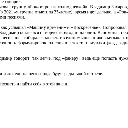
не говори».
 назвал группу «Рок-острова» «однодневкой». Владимир Захаров,
(в 2021 -м группа отметила 35-летие), время идет дальше, а «Ро
ыми песнями.
го, как услышал «Машину времени» и «Воскресенье». Попробова
а Владимир оставался с творчеством один на один. Вспоминая так
г него снова собирался коллектив единомышленников-музыкант
точность формулировок, за слияние текста и музыки (когда од
димир говорит: так легче, под «фанеру» ведь еще попасть нужн
ти и жители нашего города будут рады такой встрече.
познать и найти себя в этой жизни.