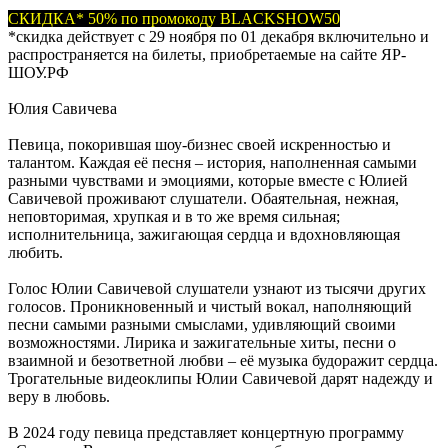
СКИДКА* 50% по промокоду BLACKSHOW50
*скидка действует с 29 ноября по 01 декабря включительно и
распространяется на билеты, приобретаемые на сайте ЯР-
ШОУ.РФ
Юлия Савичева
Певица, покорившая шоу-бизнес своей искренностью и
талантом. Каждая её песня – история, наполненная самыми
разными чувствами и эмоциями, которые вместе с Юлией
Савичевой проживают слушатели. Обаятельная, нежная,
неповторимая, хрупкая и в то же время сильная;
исполнительница, зажигающая сердца и вдохновляющая
любить.
Голос Юлии Савичевой слушатели узнают из тысячи других
голосов. Проникновенный и чистый вокал, наполняющий
песни самыми разными смыслами, удивляющий своими
возможностями. Лирика и зажигательные хиты, песни о
взаимной и безответной любви – её музыка будоражит сердца.
Трогательные видеоклипы Юлии Савичевой дарят надежду и
веру в любовь.
В 2024 году певица представляет концертную программу