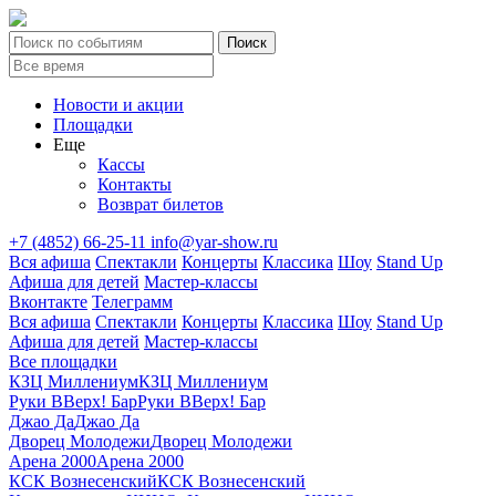
Новости и акции
Площадки
Еще
Кассы
Контакты
Возврат билетов
+7 (4852) 66-25-11
info@yar-show.ru
Вся афиша
Спектакли
Концерты
Классика
Шоу
Stand Up
Афиша для детей
Мастер-классы
Вконтакте
Телеграмм
Вся афиша
Спектакли
Концерты
Классика
Шоу
Stand Up
Афиша для детей
Мастер-классы
Все площадки
КЗЦ Миллениум
КЗЦ Миллениум
Руки ВВерх! Бар
Руки ВВерх! Бар
Джао Да
Джао Да
Дворец Молодежи
Дворец Молодежи
Арена 2000
Арена 2000
КСК Вознесенский
КСК Вознесенский