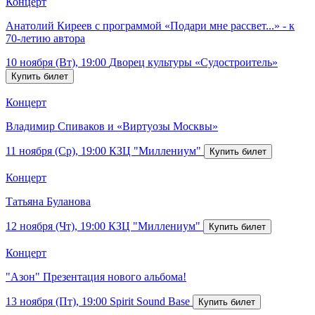
Концерт
Анатолий Киреев с программой «Подари мне рассвет...» - к
70-летию автора
10 ноября (Вт), 19:00
Дворец культуры «Судостроитель»
Концерт
Владимир Спиваков и «Виртуозы Москвы»
11 ноября (Ср), 19:00
КЗЦ "Миллениум"
Концерт
Татьяна Буланова
12 ноября (Чт), 19:00
КЗЦ "Миллениум"
Концерт
"Азон" Презентация нового альбома!
13 ноября (Пт), 19:00
Spirit Sound Base