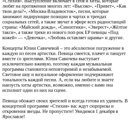
«Стихия». Выступление включает в себя и хиты, которые
любят на протяжении многих лет: «Высоко», «Привет», «Как
твои дела?», «Москва-Владивосток», песни, которые
занимают лидирующие позиции в чартах и трендах
социальных сетей, а также звучат в эфире всех радиостанций
страны: «Майский дождь», «Синоптики», «Эверест»,«Жёлтое
такси», а также треки из нового поп-рок EP певицы «Под
кожей» — «Девочка», «Любовь оставляет шрамы» и другие.
Концерты Юлии Савичевой – это абсолютное погружение в
каждую из песен артистки. Певица смеется, плачет и танцует
вместе со зрителями. Юлия Савичева выступает
исключительно вживую, поэтому каждая музыкальная
программа становится неповторимой и незабываемой.
Световое шоу и визуальное оформление подчеркивают
тональность каждой песни. А, если вы любите и знаете
наизусть хиты артистки, возможно, именно с вами она
исполнит один из них на сцене.
Певица обожает своих зрителей и всегда готова их удивить. В
концертной программе «Стихия» вас ждут сюрпризы и
откровения звезды. Не пропустите! Увидимся 1 декабря в
Ярославле!