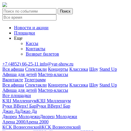
Новости и акции
Площадки
Еще
Кассы
Контакты
Возврат билетов
+7 (4852) 66-25-11
info@yar-show.ru
Вся афиша
Спектакли
Концерты
Классика
Шоу
Stand Up
Афиша для детей
Мастер-классы
Вконтакте
Телеграмм
Вся афиша
Спектакли
Концерты
Классика
Шоу
Stand Up
Афиша для детей
Мастер-классы
Все площадки
КЗЦ Миллениум
КЗЦ Миллениум
Руки ВВерх! Бар
Руки ВВерх! Бар
Джао Да
Джао Да
Дворец Молодежи
Дворец Молодежи
Арена 2000
Арена 2000
КСК Вознесенский
КСК Вознесенский