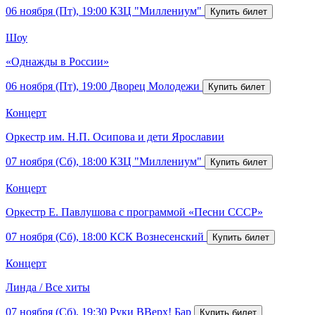
06 ноября (Пт), 19:00
КЗЦ "Миллениум"
Шоу
«Однажды в России»
06 ноября (Пт), 19:00
Дворец Молодежи
Концерт
Оркестр им. Н.П. Осипова и дети Ярославии
07 ноября (Сб), 18:00
КЗЦ "Миллениум"
Концерт
Оркестр Е. Павлушова с программой «Песни СССР»
07 ноября (Сб), 18:00
КСК Вознесенский
Концерт
Линда / Все хиты
07 ноября (Сб), 19:30
Руки ВВерх! Бар