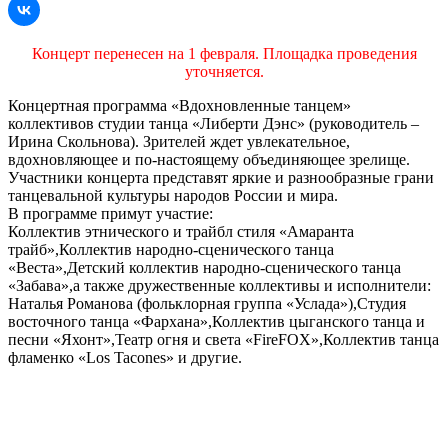
Концерт перенесен на 1 февраля. Площадка проведения
уточняется.
Концертная программа «Вдохновленные танцем»
коллективов студии танца «Либерти Дэнс» (руководитель –
Ирина Скольнова). Зрителей ждет увлекательное,
вдохновляющее и по-настоящему объединяющее зрелище.
Участники концерта представят яркие и разнообразные грани
танцевальной культуры народов России и мира.
В программе примут участие:
Коллектив этнического и трайбл стиля «Амаранта
трайб»,
Коллектив народно-сценического танца
«Веста»,
Детский коллектив народно-сценического танца
«Забава»,а
также дружественные коллективы и исполнители:
Наталья Романова (фольклорная группа «Услада»),
Студия
восточного танца «Фархана»,
Коллектив цыганского танца и
песни «Яхонт»,
Театр огня и света «FireFOX»,
Коллектив танца
фламенко «Los Tacones» и другие.