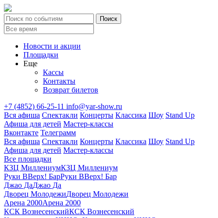
Новости и акции
Площадки
Еще
Кассы
Контакты
Возврат билетов
+7 (4852) 66-25-11
info@yar-show.ru
Вся афиша
Спектакли
Концерты
Классика
Шоу
Stand Up
Афиша для детей
Мастер-классы
Вконтакте
Телеграмм
Вся афиша
Спектакли
Концерты
Классика
Шоу
Stand Up
Афиша для детей
Мастер-классы
Все площадки
КЗЦ Миллениум
КЗЦ Миллениум
Руки ВВерх! Бар
Руки ВВерх! Бар
Джао Да
Джао Да
Дворец Молодежи
Дворец Молодежи
Арена 2000
Арена 2000
КСК Вознесенский
КСК Вознесенский