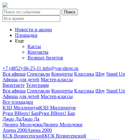
Новости и акции
Площадки
Еще
Кассы
Контакты
Возврат билетов
+7 (4852) 66-25-11
info@yar-show.ru
Вся афиша
Спектакли
Концерты
Классика
Шоу
Stand Up
Афиша для детей
Мастер-классы
Вконтакте
Телеграмм
Вся афиша
Спектакли
Концерты
Классика
Шоу
Stand Up
Афиша для детей
Мастер-классы
Все площадки
КЗЦ Миллениум
КЗЦ Миллениум
Руки ВВерх! Бар
Руки ВВерх! Бар
Джао Да
Джао Да
Дворец Молодежи
Дворец Молодежи
Арена 2000
Арена 2000
КСК Вознесенский
КСК Вознесенский