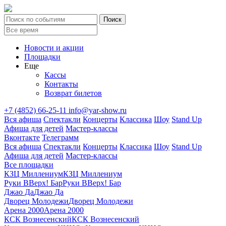
Новости и акции
Площадки
Еще
Кассы
Контакты
Возврат билетов
+7 (4852) 66-25-11
info@yar-show.ru
Вся афиша
Спектакли
Концерты
Классика
Шоу
Stand Up
Афиша для детей
Мастер-классы
Вконтакте
Телеграмм
Вся афиша
Спектакли
Концерты
Классика
Шоу
Stand Up
Афиша для детей
Мастер-классы
Все площадки
КЗЦ Миллениум
КЗЦ Миллениум
Руки ВВерх! Бар
Руки ВВерх! Бар
Джао Да
Джао Да
Дворец Молодежи
Дворец Молодежи
Арена 2000
Арена 2000
КСК Вознесенский
КСК Вознесенский