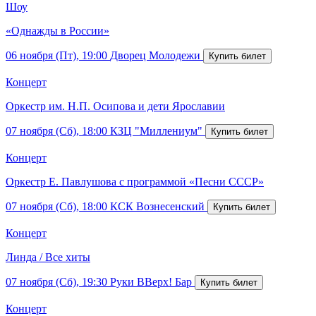
Шоу
«Однажды в России»
06 ноября (Пт), 19:00
Дворец Молодежи
Концерт
Оркестр им. Н.П. Осипова и дети Ярославии
07 ноября (Сб), 18:00
КЗЦ "Миллениум"
Концерт
Оркестр Е. Павлушова с программой «Песни СССР»
07 ноября (Сб), 18:00
КСК Вознесенский
Концерт
Линда / Все хиты
07 ноября (Сб), 19:30
Руки ВВерх! Бар
Концерт