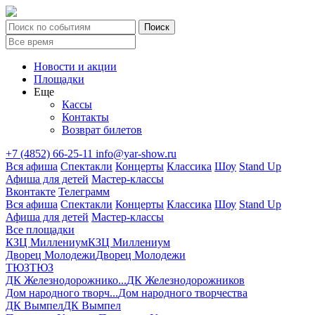
Новости и акции
Площадки
Еще
Кассы
Контакты
Возврат билетов
+7 (4852) 66-25-11
info@yar-show.ru
Вся афиша
Спектакли
Концерты
Классика
Шоу
Stand Up
Афиша для детей
Мастер-классы
Вконтакте
Телеграмм
Вся афиша
Спектакли
Концерты
Классика
Шоу
Stand Up
Афиша для детей
Мастер-классы
Все площадки
КЗЦ Миллениум
КЗЦ Миллениум
Дворец Молодежи
Дворец Молодежи
ТЮЗ
ТЮЗ
ДК Железнодорожнико...
ДК Железнодорожников
Дом народного творч...
Дом народного творчества
ДК Вымпел
ДК Вымпел