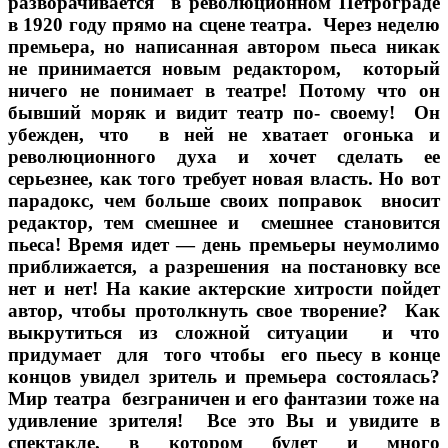
разворачивается в революционном Петрограде
в 1920 году прямо на сцене театра. Через неделю
премьера, но написанная автором пьеса никак
не принимается новым редактором, который
ничего не понимает в театре! Потому что он
бывший моряк и видит театр по- своему! Он
убежден, что в ней не хватает огонька и
революционного духа и хочет сделать ее
серьезнее, как того требует новая власть. Но вот
парадокс, чем больше своих поправок вносит
редактор, тем смешнее и смешнее становится
пьеса! Время идет — день премьеры неумолимо
приближается, а разрешения на постановку все
нет и нет! На какие актерские хитрости пойдет
автор, чтобы протолкнуть свое творение? Как
выкрутиться из сложной ситуации и что
придумает для того чтобы его пьесу в конце
концов увидел зритель и премьера состоялась?
Мир театра безграничен и его фантазии тоже на
удивление зрителя! Все это Вы и увидите в
спектакле, в котором будет и много