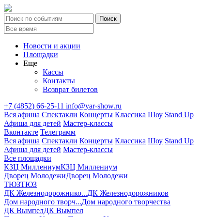
Новости и акции
Площадки
Еще
Кассы
Контакты
Возврат билетов
+7 (4852) 66-25-11
info@yar-show.ru
Вся афиша
Спектакли
Концерты
Классика
Шоу
Stand Up
Афиша для детей
Мастер-классы
Вконтакте
Телеграмм
Вся афиша
Спектакли
Концерты
Классика
Шоу
Stand Up
Афиша для детей
Мастер-классы
Все площадки
КЗЦ Миллениум
КЗЦ Миллениум
Дворец Молодежи
Дворец Молодежи
ТЮЗ
ТЮЗ
ДК Железнодорожнико...
ДК Железнодорожников
Дом народного творч...
Дом народного творчества
ДК Вымпел
ДК Вымпел