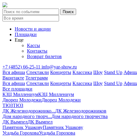
Новости и акции
Площадки
Еще
Кассы
Контакты
Возврат билетов
+7 (4852) 66-25-11
info@yar-show.ru
Вся афиша
Спектакли
Концерты
Классика
Шоу
Stand Up
Афиша
Вконтакте
Телеграмм
Вся афиша
Спектакли
Концерты
Классика
Шоу
Stand Up
Афиша
Все площадки
КЗЦ Миллениум
КЗЦ Миллениум
Дворец Молодежи
Дворец Молодежи
ТЮЗ
ТЮЗ
ДК Железнодорожнико...
ДК Железнодорожников
Дом народного творч...
Дом народного творчества
ДК Вымпел
ДК Вымпел
Памятник Ушакову
Памятник Ушакову
Усадьба Горохова
Усадьба Горохова