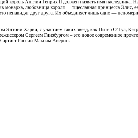
ющий король Англии Генрих II должен назвать имя наследника. 
отив монарха, любовница короля — тщеславная принцесса Элис, е
о ненавидят друг друга. Их объединяет лишь одно — непомерна
м Энтони Харви, с участием таких звезд, как Питер О’Тул, Кэ
ежиссером Сергеем Гинзбургом – это новое современное прочтен
й артист России Максим Аверин.