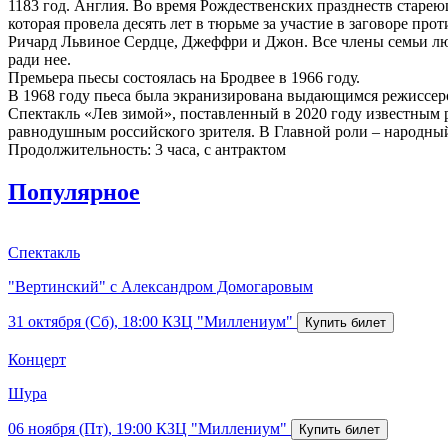
1183 год. Англия. Во время Рождественских празднеств старе
которая провела десять лет в тюрьме за участие в заговоре пр
Ричард Львиное Сердце, Джеффри и Джон. Все члены семьи лют
ради нее.
Премьера пьесы состоялась на Бродвее в 1966 году.
В 1968 году пьеса была экранизирована выдающимся режиссеро
Спектакль «Лев зимой», поставленный в 2020 году известным р
равнодушным российского зрителя. В Главной роли – народны
Продолжительность: 3 часа, с антрактом
Популярное
Спектакль
"Вертинский" с Александром Домогаровым
31 октября (Сб), 18:00
КЗЦ "Миллениум"
Концерт
Шура
06 ноября (Пт), 19:00
КЗЦ "Миллениум"