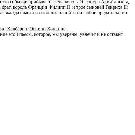
На это событие прибывают жена короля Элеонора Аквитанская,
е брат, король Франции Филипп II и трое сыновей Генриха II:
я жажда власти и готовность пойти на любое предательство
трин Хелберн и Энтони Хопкинс.
ие этой пьесы, которое, мы уверены, увлечет и не оставит