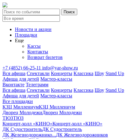
Новости и акции
Площадки
Еще
Кассы
Контакты
Возврат билетов
+7 (4852) 66-25-11
info@yar-show.ru
Вся афиша
Спектакли
Концерты
Классика
Шоу
Stand Up
Афиша для детей
Мастер-классы
Вконтакте
Телеграмм
Вся афиша
Спектакли
Концерты
Классика
Шоу
Stand Up
Афиша для детей
Мастер-классы
Все площадки
КЗЦ Миллениум
КЗЦ Миллениум
Дворец Молодежи
Дворец Молодежи
ТЮЗ
ТЮЗ
Концерт-холл «КИНО»
Концерт-холл «КИНО»
ДК Судостроитель
ДК Судостроитель
ДК Железнодорожнико...
ДК Железнодорожников