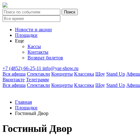
Новости и акции
Площадки
Еще
Кассы
Контакты
Возврат билетов
+7 (4852) 66-25-11
info@yar-show.ru
Вся афиша
Спектакли
Концерты
Классика
Шоу
Stand Up
Афиша
Вконтакте
Телеграмм
Вся афиша
Спектакли
Концерты
Классика
Шоу
Stand Up
Афиша
Главная
Площадки
Гостиный Двор
Гостиный Двор