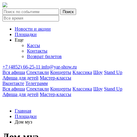
Новости и акции
Площадки
Еще
Кассы
Контакты
Возврат билетов
+7 (4852) 66-25-11
info@yar-show.ru
Вся афиша
Спектакли
Концерты
Классика
Шоу
Stand Up
Афиша для детей
Мастер-классы
Вконтакте
Телеграмм
Вся афиша
Спектакли
Концерты
Классика
Шоу
Stand Up
Афиша для детей
Мастер-классы
Главная
Площадки
Дом муз
Дом муз