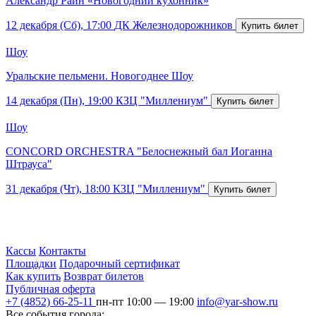
Александр Райн «Новогодний кухонник»
12 декабря (Сб), 17:00
ДК Железнодорожников
Шоу
Уральские пельмени. Новогоднее Шоу
14 декабря (Пн), 19:00
КЗЦ "Миллениум"
Шоу
CONCORD ORCHESTRA "Белоснежный бал Иоганна
Штрауса"
31 декабря (Чт), 18:00
КЗЦ "Миллениум"
Кассы
Контакты
Площадки
Подарочный сертификат
Как купить
Возврат билетов
Публичная оферта
+7 (4852) 66-25-11
пн-пт 10:00 — 19:00
info@yar-show.ru
Все события города: