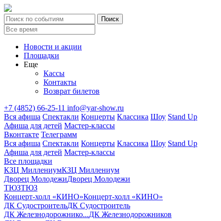
Новости и акции
Площадки
Еще
Кассы
Контакты
Возврат билетов
+7 (4852) 66-25-11
info@yar-show.ru
Вся афиша
Спектакли
Концерты
Классика
Шоу
Stand Up
Афиша для детей
Мастер-классы
Вконтакте
Телеграмм
Вся афиша
Спектакли
Концерты
Классика
Шоу
Stand Up
Афиша для детей
Мастер-классы
Все площадки
КЗЦ Миллениум
КЗЦ Миллениум
Дворец Молодежи
Дворец Молодежи
ТЮЗ
ТЮЗ
Концерт-холл «КИНО»
Концерт-холл «КИНО»
ДК Судостроитель
ДК Судостроитель
ДК Железнодорожнико...
ДК Железнодорожников