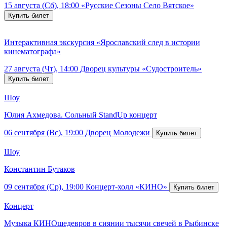
15 августа (Сб), 18:00
«Русские Сезоны Село Вятское»
Интерактивная экскурсия «Ярославский след в истории
кинематографа»
27 августа (Чт), 14:00
Дворец культуры «Судостроитель»
Шоу
Юлия Ахмедова. Сольный StandUp концерт
06 сентября (Вс), 19:00
Дворец Молодежи
Шоу
Константин Бутаков
09 сентября (Ср), 19:00
Концерт-холл «КИНО»
Концерт
Музыка КИНОшедевров в сиянии тысячи свечей в Рыбинске