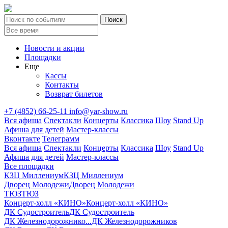
Новости и акции
Площадки
Еще
Кассы
Контакты
Возврат билетов
+7 (4852) 66-25-11
info@yar-show.ru
Вся афиша
Спектакли
Концерты
Классика
Шоу
Stand Up
Афиша для детей
Мастер-классы
Вконтакте
Телеграмм
Вся афиша
Спектакли
Концерты
Классика
Шоу
Stand Up
Афиша для детей
Мастер-классы
Все площадки
КЗЦ Миллениум
КЗЦ Миллениум
Дворец Молодежи
Дворец Молодежи
ТЮЗ
ТЮЗ
Концерт-холл «КИНО»
Концерт-холл «КИНО»
ДК Судостроитель
ДК Судостроитель
ДК Железнодорожнико...
ДК Железнодорожников