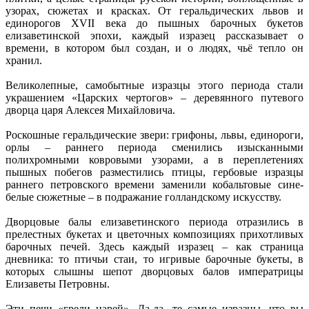
узорах, сюжетах и красках. От геральдических львов и
единорогов XVII века до пышных барочных букетов
елизаветинской эпохи, каждый изразец рассказывает о
времени, в котором был создан, и о людях, чьё тепло он
хранил.
Великолепные, самобытные изразцы этого периода стали
украшением «Царских чертогов» – деревянного путевого
дворца царя Алексея Михайловича.
Роскошные геральдические звери: грифоны, львы, единороги,
орлы – раннего периода сменились изысканными
полихромными ковровыми узорами, а в переплетениях
пышных побегов разместились птицы, гербовые изразцы
раннего петровского времени заменили кобальтовые сине-
белые сюжетные – в подражание голландскому искусству.
Дворцовые балы елизаветинского периода отразились в
прелестных букетах и цветочных композициях прихотливых
барочных печей. Здесь каждый изразец – как страница
дневника: то птичьи стаи, то игривые барочные букеты, в
которых слышны шепот дворцовых балов императрицы
Елизаветы Петровны.
Эти печи «грели царей». Да-да, те самые изразцы, что вы