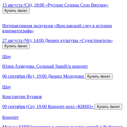
15 августа (Сб), 18:00
«Русские Сезоны Село Вятское»
Интерактивная экскурсия «Ярославский след в истории
кинематографа»
27 августа (Чт), 14:00
Дворец культуры «Судостроитель»
Шоу
Юлия Ахмедова. Сольный StandUp концерт
06 сентября (Вс), 19:00
Дворец Молодежи
Шоу
Константин Бутаков
09 сентября (Ср), 19:00
Концерт-холл «КИНО»
Концерт
Музыка КИНОшедевров в сиянии тысячи свечей в Рыбинске