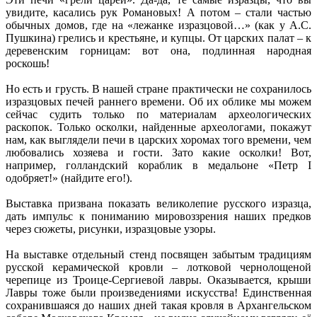
увидите, касались рук Романовых! А потом – стали частью
обычных домов, где на «лежанке изразцовой…» (как у А.С.
Пушкина) грелись и крестьяне, и купцы. От царских палат – к
деревенским горницам: вот она, подлинная народная
роскошь!
Но есть и грусть. В нашей стране практически не сохранилось
изразцовых печей раннего времени. Об их облике мы можем
сейчас судить только по материалам археологических
раскопок. Только осколки, найденные археологами, покажут
нам, как выглядели печи в царских хоромах того времени, чем
любовались хозяева и гости. Зато какие осколки! Вот,
например, голландский кораблик в медальоне «Петр I
одобряет!» (найдите его!).
Выставка призвана показать великолепие русского изразца,
дать импульс к пониманию мировоззрения наших предков
через сюжеты, рисунки, изразцовые узоры.
На выставке отдельный стенд посвящен забытым традициям
русской керамической кровли – лотковой чернолощеной
черепице из Троице-Сергиевой лавры. Оказывается, крыши
Лавры тоже были произведениями искусства! Единственная
сохранившаяся до наших дней такая кровля в Архангельском