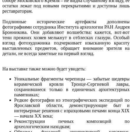
соборе Московского Кремля – не видна случайному взгляду, её
остатки лежат под новыми перекрытиями и доступны лишь
реставраторам.
Подлинные исторические артефакты дополнены
фотографиями сотрудника Института археологии РАН Андрея
Бронникова. Они добавляют волшебства: кажется, вот-вот
тени прежних хозяев мелькнут в отблесках глазури. Особый
взгляд фотохудожника подчеркивает изысканную красоту
выставленных предметов, обращает внимание зрителя на
детали, не всегда заметные на первый взгляд.
На выставке также можно будет увидеть:
Уникальные фрагменты черепицы — забытые шедевры
керамической кровли Троице-Сергиевой лавры,
сохранившиеся только в единичных архитектурных
памятниках;
Редкие фотографии из этнографических экспедиций по
Ярославской области, демонстрирующие быт и
интерьерные решения с изразцовыми печами конца XIX
— начала XX века;
Реконструкции печных композиций по
археологическим находкам;
Образцы фасадной архитектурной керамики,