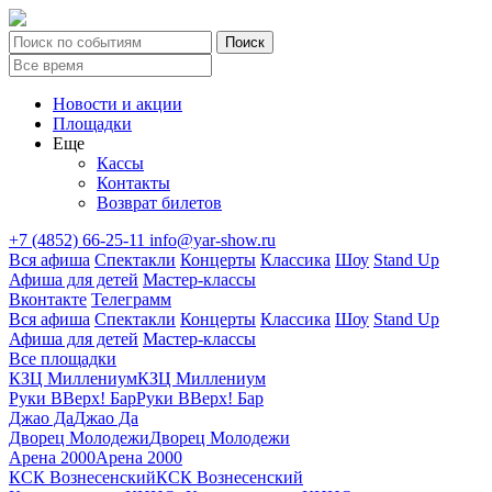
Новости и акции
Площадки
Еще
Кассы
Контакты
Возврат билетов
+7 (4852) 66-25-11
info@yar-show.ru
Вся афиша
Спектакли
Концерты
Классика
Шоу
Stand Up
Афиша для детей
Мастер-классы
Вконтакте
Телеграмм
Вся афиша
Спектакли
Концерты
Классика
Шоу
Stand Up
Афиша для детей
Мастер-классы
Все площадки
КЗЦ Миллениум
КЗЦ Миллениум
Руки ВВерх! Бар
Руки ВВерх! Бар
Джао Да
Джао Да
Дворец Молодежи
Дворец Молодежи
Арена 2000
Арена 2000
КСК Вознесенский
КСК Вознесенский