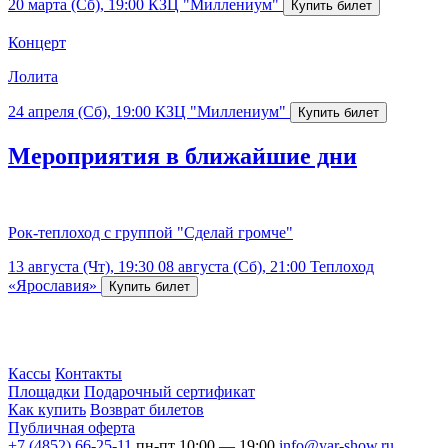
20 марта (Сб), 19:00
КЗЦ "Миллениум"
Концерт
Лолита
24 апреля (Сб), 19:00
КЗЦ "Миллениум"
Мероприятия в ближайшие дни
Рок-теплоход с группой "Сделай громче"
13 августа (Чт), 19:30
08 августа (Сб), 21:00
Теплоход
«Ярославия»
Кассы
Контакты
Площадки
Подарочный сертификат
Как купить
Возврат билетов
Публичная оферта
+7 (4852) 66-25-11
пн-пт 10:00 — 19:00
info@yar-show.ru