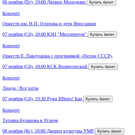
06 ноября (Пт), 19:00
Дворец Молодежи
Концерт
Оркестр им. Н.П. Осипова и дети Ярославии
07 ноября (Сб), 18:00
КЗЦ "Миллениум"
Концерт
Оркестр Е. Павлушова с программой «Песни СССР»
07 ноября (Сб), 18:00
КСК Вознесенский
Концерт
Линда / Все хиты
07 ноября (Сб), 19:30
Руки ВВерх! Бар
Концерт
Татьяна Буланова в Угличе
08 ноября (Вс), 18:00
Дворец культуры УМР