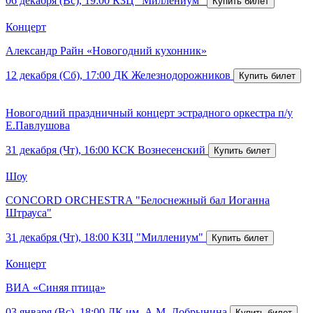
06 декабря (Вс), 19:00
КЗЦ "Миллениум"
Концерт
Александр Райн «Новогодний кухонник»
12 декабря (Сб), 17:00
ДК Железнодорожников
Новогодний праздничный концерт эстрадного оркестра п/у
Е.Павлушова
31 декабря (Чт), 16:00
КСК Вознесенский
Шоу
CONCORD ORCHESTRA "Белоснежный бал Иоганна
Штрауса"
31 декабря (Чт), 18:00
КЗЦ "Миллениум"
Концерт
ВИА «Синяя птица»
03 января (Вс), 18:00
ДК им. А.М. Добрынина