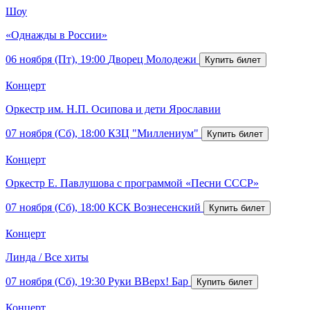
Шоу
«Однажды в России»
06 ноября (Пт), 19:00
Дворец Молодежи
Концерт
Оркестр им. Н.П. Осипова и дети Ярославии
07 ноября (Сб), 18:00
КЗЦ "Миллениум"
Концерт
Оркестр Е. Павлушова с программой «Песни СССР»
07 ноября (Сб), 18:00
КСК Вознесенский
Концерт
Линда / Все хиты
07 ноября (Сб), 19:30
Руки ВВерх! Бар
Концерт