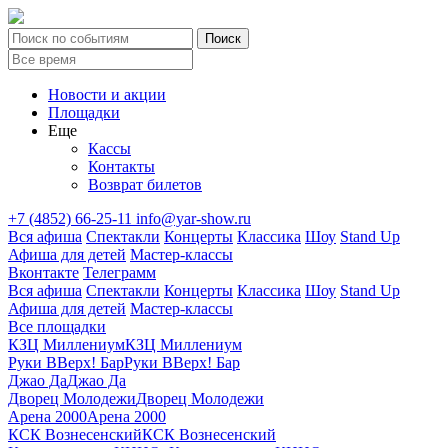
Новости и акции
Площадки
Еще
Кассы
Контакты
Возврат билетов
+7 (4852) 66-25-11
info@yar-show.ru
Вся афиша
Спектакли
Концерты
Классика
Шоу
Stand Up
Афиша для детей
Мастер-классы
Вконтакте
Телеграмм
Вся афиша
Спектакли
Концерты
Классика
Шоу
Stand Up
Афиша для детей
Мастер-классы
Все площадки
КЗЦ Миллениум
КЗЦ Миллениум
Руки ВВерх! Бар
Руки ВВерх! Бар
Джао Да
Джао Да
Дворец Молодежи
Дворец Молодежи
Арена 2000
Арена 2000
КСК Вознесенский
КСК Вознесенский