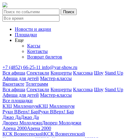
Новости и акции
Площадки
Еще
Кассы
Контакты
Возврат билетов
+7 (4852) 66-25-11
info@yar-show.ru
Вся афиша
Спектакли
Концерты
Классика
Шоу
Stand Up
Афиша для детей
Мастер-классы
Вконтакте
Телеграмм
Вся афиша
Спектакли
Концерты
Классика
Шоу
Stand Up
Афиша для детей
Мастер-классы
Все площадки
КЗЦ Миллениум
КЗЦ Миллениум
Руки ВВерх! Бар
Руки ВВерх! Бар
Джао Да
Джао Да
Дворец Молодежи
Дворец Молодежи
Арена 2000
Арена 2000
КСК Вознесенский
КСК Вознесенский