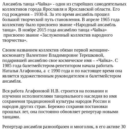
Ансамбль танца «Чайка» - один из старейших самодеятельных
коллективов города Ярославля и Ярославской области. Его
год рождения – 1930-й. За это время ансамбль прошел
большой творческий путь становления. В апреле 1965 года
коллективу было присвоено звание «Народный ансамбль
танца». В ноябре 2015 года ансамблю танца «Чайка»
присвоено звание «Заслуженный коллектив народного
творчества».
Своим названием коллектив обязан первой женщине-
космонавту Валентине Владимировне Терешковой,
подарившей ансамблю свое космическое имя – «Чайка». С
1985 года балетмейстером-репетитором начала работать
Наталья Агафонова, а с 1990 года и по настоящее время она
является художественным руководителем и балетмейстером
ансамбля.
Вся работа Агафоновой Н.В. строится на познании и
изучении исполнителями танцевального наследия во имя
сохранения традиционной культуры народов России и
народов других стран. Бережно сохраняя постановки
прошлых лет, она постоянно обновляет репертуар новыми
танцами.
Репертуар ансамбля разнообразен и многолик, в его активе 30