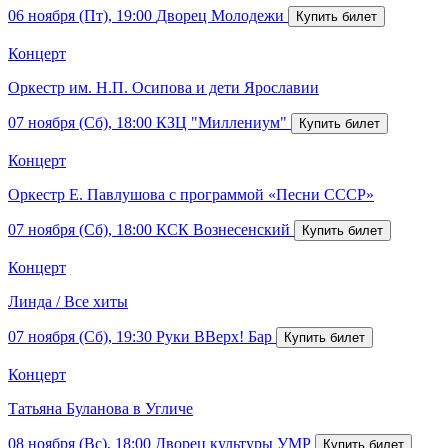
06 ноября (Пт), 19:00
Дворец Молодежи
Концерт
Оркестр им. Н.П. Осипова и дети Ярославии
07 ноября (Сб), 18:00
КЗЦ "Миллениум"
Концерт
Оркестр Е. Павлушова с программой «Песни СССР»
07 ноября (Сб), 18:00
КСК Вознесенский
Концерт
Линда / Все хиты
07 ноября (Сб), 19:30
Руки ВВерх! Бар
Концерт
Татьяна Буланова в Угличе
08 ноября (Вс), 18:00
Дворец культуры УМР