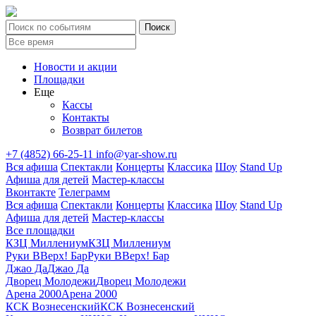
Новости и акции
Площадки
Еще
Кассы
Контакты
Возврат билетов
+7 (4852) 66-25-11
info@yar-show.ru
Вся афиша
Спектакли
Концерты
Классика
Шоу
Stand Up
Афиша для детей
Мастер-классы
Вконтакте
Телеграмм
Вся афиша
Спектакли
Концерты
Классика
Шоу
Stand Up
Афиша для детей
Мастер-классы
Все площадки
КЗЦ Миллениум
КЗЦ Миллениум
Руки ВВерх! Бар
Руки ВВерх! Бар
Джао Да
Джао Да
Дворец Молодежи
Дворец Молодежи
Арена 2000
Арена 2000
КСК Вознесенский
КСК Вознесенский