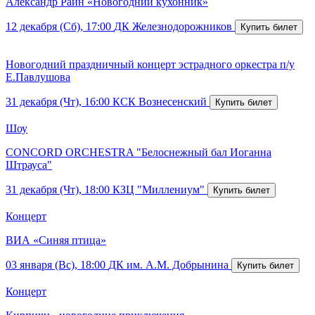
Александр Райн «Новогодний кухонник»
12 декабря (Сб), 17:00
ДК Железнодорожников
Новогодний праздничный концерт эстрадного оркестра п/у
Е.Павлушова
31 декабря (Чт), 16:00
КСК Вознесенский
Шоу
CONCORD ORCHESTRA "Белоснежный бал Иоганна
Штрауса"
31 декабря (Чт), 18:00
КЗЦ "Миллениум"
Концерт
ВИА «Синяя птица»
03 января (Вс), 18:00
ДК им. А.М. Добрынина
Концерт