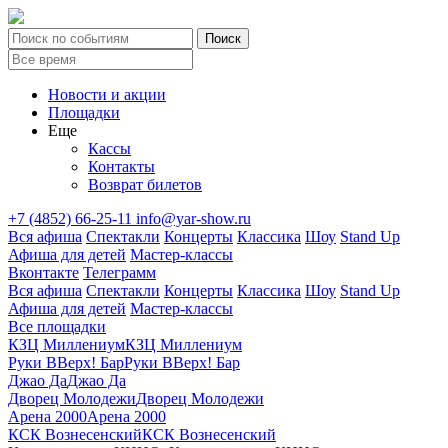
Новости и акции
Площадки
Еще
Кассы
Контакты
Возврат билетов
+7 (4852) 66-25-11
info@yar-show.ru
Вся афиша
Спектакли
Концерты
Классика
Шоу
Stand Up
Афиша для детей
Мастер-классы
Вконтакте
Телеграмм
Вся афиша
Спектакли
Концерты
Классика
Шоу
Stand Up
Афиша для детей
Мастер-классы
Все площадки
КЗЦ Миллениум
КЗЦ Миллениум
Руки ВВерх! Бар
Руки ВВерх! Бар
Джао Да
Джао Да
Дворец Молодежи
Дворец Молодежи
Арена 2000
Арена 2000
КСК Вознесенский
КСК Вознесенский