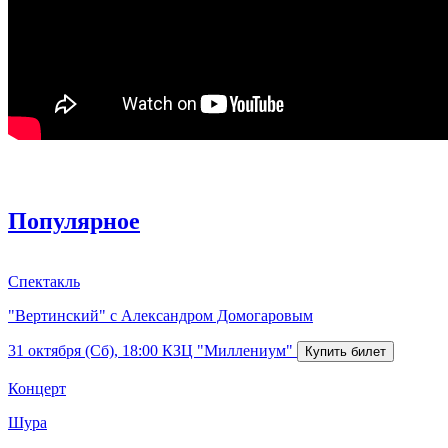
Популярное
Спектакль
"Вертинский" с Александром Домогаровым
31 октября (Сб), 18:00
КЗЦ "Миллениум"
Концерт
Шура