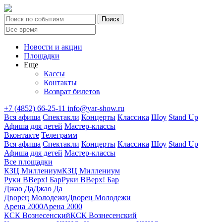
Новости и акции
Площадки
Еще
Кассы
Контакты
Возврат билетов
+7 (4852) 66-25-11
info@yar-show.ru
Вся афиша
Спектакли
Концерты
Классика
Шоу
Stand Up
Афиша для детей
Мастер-классы
Вконтакте
Телеграмм
Вся афиша
Спектакли
Концерты
Классика
Шоу
Stand Up
Афиша для детей
Мастер-классы
Все площадки
КЗЦ Миллениум
КЗЦ Миллениум
Руки ВВерх! Бар
Руки ВВерх! Бар
Джао Да
Джао Да
Дворец Молодежи
Дворец Молодежи
Арена 2000
Арена 2000
КСК Вознесенский
КСК Вознесенский