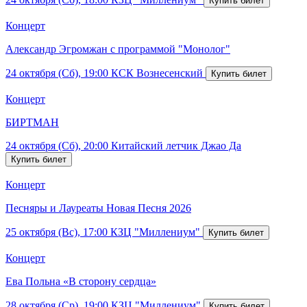
Концерт
Александр Эгромжан с программой "Монолог"
24 октября (Сб), 19:00
КСК Вознесенский
Концерт
БИРТМАН
24 октября (Сб), 20:00
Китайский летчик Джао Да
Концерт
Песняры и Лауреаты Новая Песня 2026
25 октября (Вс), 17:00
КЗЦ "Миллениум"
Концерт
Ева Польна «В сторону сердца»
28 октября (Ср), 19:00
КЗЦ "Миллениум"