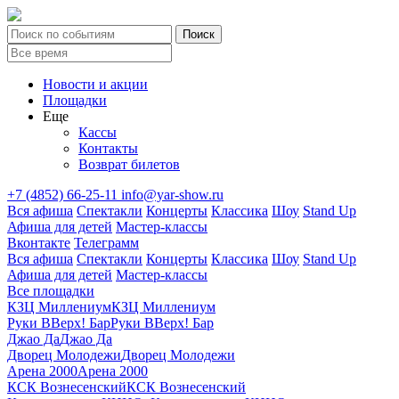
Новости и акции
Площадки
Еще
Кассы
Контакты
Возврат билетов
+7 (4852) 66-25-11
info@yar-show.ru
Вся афиша
Спектакли
Концерты
Классика
Шоу
Stand Up
Афиша для детей
Мастер-классы
Вконтакте
Телеграмм
Вся афиша
Спектакли
Концерты
Классика
Шоу
Stand Up
Афиша для детей
Мастер-классы
Все площадки
КЗЦ Миллениум
КЗЦ Миллениум
Руки ВВерх! Бар
Руки ВВерх! Бар
Джао Да
Джао Да
Дворец Молодежи
Дворец Молодежи
Арена 2000
Арена 2000
КСК Вознесенский
КСК Вознесенский