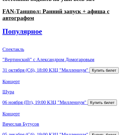
FAN-Танцпол: Ранний запуск + афиша с
автографом
Популярное
Спектакль
"Вертинский" с Александром Домогаровым
31 октября (Сб), 18:00
КЗЦ "Миллениум"
Концерт
Шура
06 ноября (Пт), 19:00
КЗЦ "Миллениум"
Концерт
Вячеслав Бутусов
05 декабря (Сб), 19:00
КЗЦ "Миллениум"