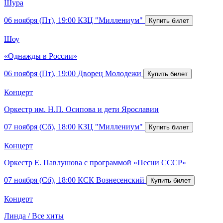
Шура
06 ноября (Пт), 19:00
КЗЦ "Миллениум"
Шоу
«Однажды в России»
06 ноября (Пт), 19:00
Дворец Молодежи
Концерт
Оркестр им. Н.П. Осипова и дети Ярославии
07 ноября (Сб), 18:00
КЗЦ "Миллениум"
Концерт
Оркестр Е. Павлушова с программой «Песни СССР»
07 ноября (Сб), 18:00
КСК Вознесенский
Концерт
Линда / Все хиты