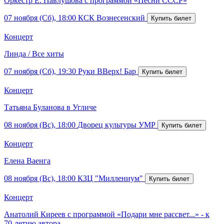
Оркестр Е. Павлушова с программой «Песни СССР»
07 ноября (Сб), 18:00
КСК Вознесенский
Концерт
Линда / Все хиты
07 ноября (Сб), 19:30
Руки ВВерх! Бар
Концерт
Татьяна Буланова в Угличе
08 ноября (Вс), 18:00
Дворец культуры УМР
Концерт
Елена Ваенга
08 ноября (Вс), 18:00
КЗЦ "Миллениум"
Концерт
Анатолий Киреев с программой «Подари мне рассвет...» - к
70-летию автора