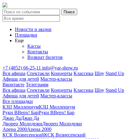
Новости и акции
Площадки
Еще
Кассы
Контакты
Возврат билетов
+7 (4852) 66-25-11
info@yar-show.ru
Вся афиша
Спектакли
Концерты
Классика
Шоу
Stand Up
Афиша для детей
Мастер-классы
Вконтакте
Телеграмм
Вся афиша
Спектакли
Концерты
Классика
Шоу
Stand Up
Афиша для детей
Мастер-классы
Все площадки
КЗЦ Миллениум
КЗЦ Миллениум
Руки ВВерх! Бар
Руки ВВерх! Бар
Джао Да
Джао Да
Дворец Молодежи
Дворец Молодежи
Арена 2000
Арена 2000
КСК Вознесенский
КСК Вознесенский