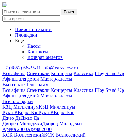
Новости и акции
Площадки
Еще
Кассы
Контакты
Возврат билетов
+7 (4852) 66-25-11
info@yar-show.ru
Вся афиша
Спектакли
Концерты
Классика
Шоу
Stand Up
Афиша для детей
Мастер-классы
Вконтакте
Телеграмм
Вся афиша
Спектакли
Концерты
Классика
Шоу
Stand Up
Афиша для детей
Мастер-классы
Все площадки
КЗЦ Миллениум
КЗЦ Миллениум
Руки ВВерх! Бар
Руки ВВерх! Бар
Джао Да
Джао Да
Дворец Молодежи
Дворец Молодежи
Арена 2000
Арена 2000
КСК Вознесенский
КСК Вознесенский