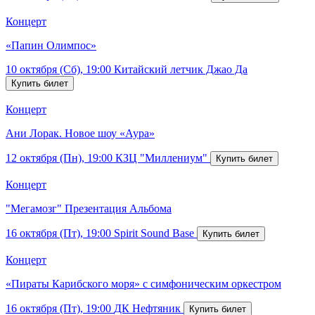
Концерт
«Папин Олимпос»
10 октября (Сб), 19:00
Китайский летчик Джао Да
Концерт
Ани Лорак. Новое шоу «Аура»
12 октября (Пн), 19:00
КЗЦ "Миллениум"
Концерт
"Мегамозг" Презентация Альбома
16 октября (Пт), 19:00
Spirit Sound Base
Концерт
«Пираты Карибского моря» с симфоническим оркестром
16 октября (Пт), 19:00
ДК Нефтяник