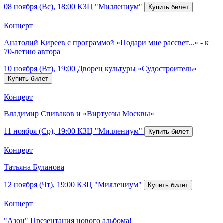
08 ноября (Вс), 18:00
КЗЦ "Миллениум"
Концерт
Анатолий Киреев с программой «Подари мне рассвет...» - к
70-летию автора
10 ноября (Вт), 19:00
Дворец культуры «Судостроитель»
Концерт
Владимир Спиваков и «Виртуозы Москвы»
11 ноября (Ср), 19:00
КЗЦ "Миллениум"
Концерт
Татьяна Буланова
12 ноября (Чт), 19:00
КЗЦ "Миллениум"
Концерт
"Азон" Презентация нового альбома!