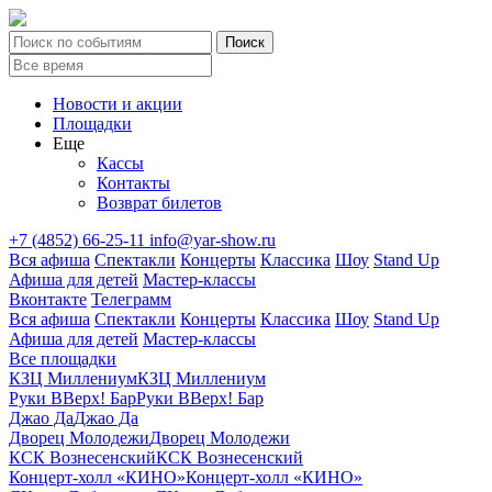
Новости и акции
Площадки
Еще
Кассы
Контакты
Возврат билетов
+7 (4852) 66-25-11
info@yar-show.ru
Вся афиша
Спектакли
Концерты
Классика
Шоу
Stand Up
Афиша для детей
Мастер-классы
Вконтакте
Телеграмм
Вся афиша
Спектакли
Концерты
Классика
Шоу
Stand Up
Афиша для детей
Мастер-классы
Все площадки
КЗЦ Миллениум
КЗЦ Миллениум
Руки ВВерх! Бар
Руки ВВерх! Бар
Джао Да
Джао Да
Дворец Молодежи
Дворец Молодежи
КСК Вознесенский
КСК Вознесенский
Концерт-холл «КИНО»
Концерт-холл «КИНО»