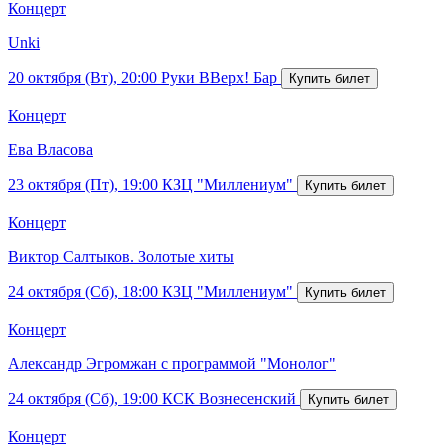
Концерт
Unki
20 октября (Вт), 20:00
Руки ВВерх! Бар
Концерт
Ева Власова
23 октября (Пт), 19:00
КЗЦ "Миллениум"
Концерт
Виктор Салтыков. Золотые хиты
24 октября (Сб), 18:00
КЗЦ "Миллениум"
Концерт
Александр Эгромжан с программой "Монолог"
24 октября (Сб), 19:00
КСК Вознесенский
Концерт