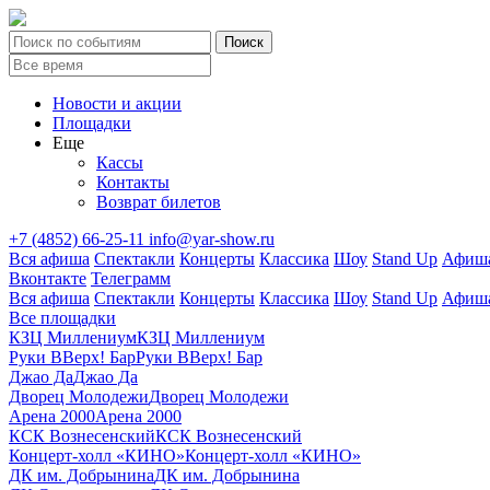
Новости и акции
Площадки
Еще
Кассы
Контакты
Возврат билетов
+7 (4852) 66-25-11
info@yar-show.ru
Вся афиша
Спектакли
Концерты
Классика
Шоу
Stand Up
Афиша
Вконтакте
Телеграмм
Вся афиша
Спектакли
Концерты
Классика
Шоу
Stand Up
Афиша
Все площадки
КЗЦ Миллениум
КЗЦ Миллениум
Руки ВВерх! Бар
Руки ВВерх! Бар
Джао Да
Джао Да
Дворец Молодежи
Дворец Молодежи
Арена 2000
Арена 2000
КСК Вознесенский
КСК Вознесенский
Концерт-холл «КИНО»
Концерт-холл «КИНО»
ДК им. Добрынина
ДК им. Добрынина