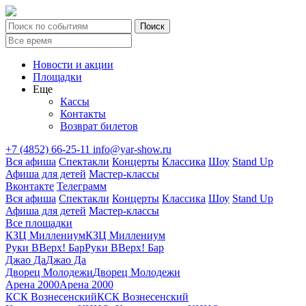
Новости и акции
Площадки
Еще
Кассы
Контакты
Возврат билетов
+7 (4852) 66-25-11
info@yar-show.ru
Вся афиша
Спектакли
Концерты
Классика
Шоу
Stand Up
Афиша для детей
Мастер-классы
Вконтакте
Телеграмм
Вся афиша
Спектакли
Концерты
Классика
Шоу
Stand Up
Афиша для детей
Мастер-классы
Все площадки
КЗЦ Миллениум
КЗЦ Миллениум
Руки ВВерх! Бар
Руки ВВерх! Бар
Джао Да
Джао Да
Дворец Молодежи
Дворец Молодежи
Арена 2000
Арена 2000
КСК Вознесенский
КСК Вознесенский