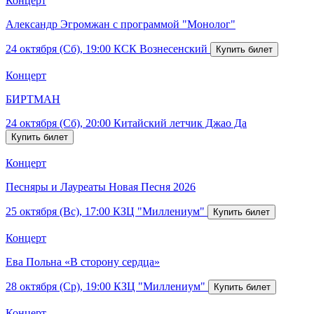
Концерт
Александр Эгромжан с программой "Монолог"
24 октября (Сб), 19:00
КСК Вознесенский
Концерт
БИРТМАН
24 октября (Сб), 20:00
Китайский летчик Джао Да
Концерт
Песняры и Лауреаты Новая Песня 2026
25 октября (Вс), 17:00
КЗЦ "Миллениум"
Концерт
Ева Польна «В сторону сердца»
28 октября (Ср), 19:00
КЗЦ "Миллениум"
Концерт