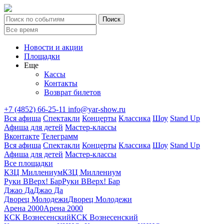
Новости и акции
Площадки
Еще
Кассы
Контакты
Возврат билетов
+7 (4852) 66-25-11
info@yar-show.ru
Вся афиша
Спектакли
Концерты
Классика
Шоу
Stand Up
Афиша для детей
Мастер-классы
Вконтакте
Телеграмм
Вся афиша
Спектакли
Концерты
Классика
Шоу
Stand Up
Афиша для детей
Мастер-классы
Все площадки
КЗЦ Миллениум
КЗЦ Миллениум
Руки ВВерх! Бар
Руки ВВерх! Бар
Джао Да
Джао Да
Дворец Молодежи
Дворец Молодежи
Арена 2000
Арена 2000
КСК Вознесенский
КСК Вознесенский