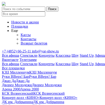
Новости и акции
Площадки
Еще
Кассы
Контакты
Возврат билетов
+7 (4852) 66-25-11
info@yar-show.ru
Вся афиша
Спектакли
Концерты
Классика
Шоу
Stand Up
Афиша
Вконтакте
Телеграмм
Вся афиша
Спектакли
Концерты
Классика
Шоу
Stand Up
Афиша
Все площадки
КЗЦ Миллениум
КЗЦ Миллениум
Руки ВВерх! Бар
Руки ВВерх! Бар
Джао Да
Джао Да
Дворец Молодежи
Дворец Молодежи
Арена 2000
Арена 2000
КСК Вознесенский
КСК Вознесенский
Концерт-холл «КИНО»
Концерт-холл «КИНО»
ДК им. Добрынина
ДК им. Добрынина