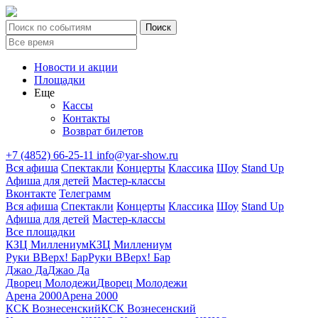
Новости и акции
Площадки
Еще
Кассы
Контакты
Возврат билетов
+7 (4852) 66-25-11
info@yar-show.ru
Вся афиша
Спектакли
Концерты
Классика
Шоу
Stand Up
Афиша для детей
Мастер-классы
Вконтакте
Телеграмм
Вся афиша
Спектакли
Концерты
Классика
Шоу
Stand Up
Афиша для детей
Мастер-классы
Все площадки
КЗЦ Миллениум
КЗЦ Миллениум
Руки ВВерх! Бар
Руки ВВерх! Бар
Джао Да
Джао Да
Дворец Молодежи
Дворец Молодежи
Арена 2000
Арена 2000
КСК Вознесенский
КСК Вознесенский