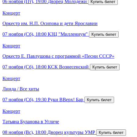
06 ноября (Пт), 19:00
Дворец Молодежи
Концерт
Оркестр им. Н.П. Осипова и дети Ярославии
07 ноября (Сб), 18:00
КЗЦ "Миллениум"
Концерт
Оркестр Е. Павлушова с программой «Песни СССР»
07 ноября (Сб), 18:00
КСК Вознесенский
Концерт
Линда / Все хиты
07 ноября (Сб), 19:30
Руки ВВерх! Бар
Концерт
Татьяна Буланова в Угличе
08 ноября (Вс), 18:00
Дворец культуры УМР